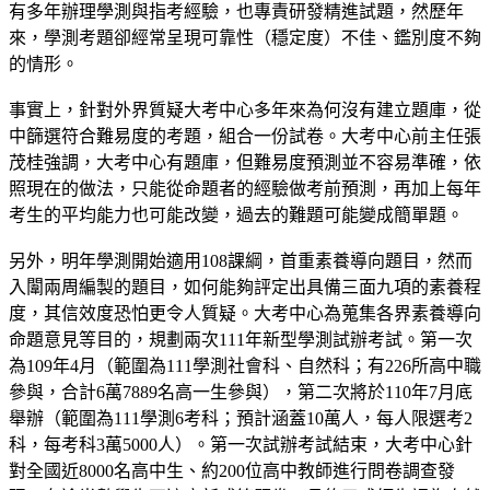
有多年辦理學測與指考經驗，也專責研發精進試題，然歷年
來，學測考題卻經常呈現可靠性（穩定度）不佳、鑑別度不夠
的情形。
事實上，針對外界質疑大考中心多年來為何沒有建立題庫，從
中篩選符合難易度的考題，組合一份試卷。大考中心前主任張
茂桂強調，大考中心有題庫，但難易度預測並不容易準確，依
照現在的做法，只能從命題者的經驗做考前預測，再加上每年
考生的平均能力也可能改變，過去的難題可能變成簡單題。
另外，明年學測開始適用108課綱，首重素養導向題目，然而
入闈兩周編製的題目，如何能夠評定出具備三面九項的素養程
度，其信效度恐怕更令人質疑。大考中心為蒐集各界素養導向
命題意見等目的，規劃兩次111年新型學測試辦考試。第一次
為109年4月（範圍為111學測社會科、自然科；有226所高中職
參與，合計6萬7889名高一生參與），第二次將於110年7月底
舉辦（範圍為111學測6考科；預計涵蓋10萬人，每人限選考2
科，每考科3萬5000人）。第一次試辦考試結束，大考中心針
對全國近8000名高中生、約200位高中教師進行問卷調查發