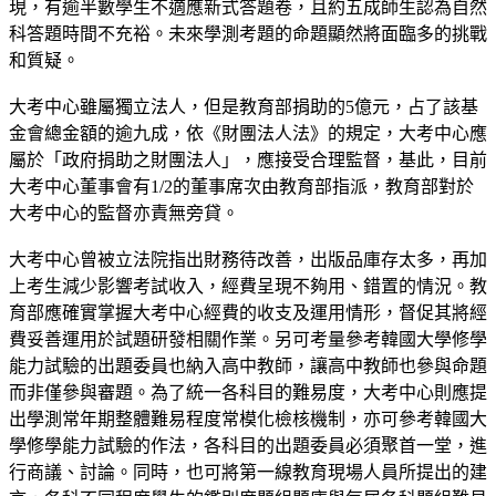
現，有逾半數學生不適應新式答題卷，且約五成師生認為自然
科答題時間不充裕。未來學測考題的命題顯然將面臨多的挑戰
和質疑。
大考中心雖屬獨立法人，但是教育部捐助的5億元，占了該基
金會總金額的逾九成，依《財團法人法》的規定，大考中心應
屬於「政府捐助之財團法人」，應接受合理監督，基此，目前
大考中心董事會有1/2的董事席次由教育部指派，教育部對於
大考中心的監督亦責無旁貸。
大考中心曾被立法院指出財務待改善，出版品庫存太多，再加
上考生減少影響考試收入，經費呈現不夠用、錯置的情況。教
育部應確實掌握大考中心經費的收支及運用情形，督促其將經
費妥善運用於試題研發相關作業。另可考量參考韓國大學修學
能力試驗的出題委員也納入高中教師，讓高中教師也參與命題
而非僅參與審題。為了統一各科目的難易度，大考中心則應提
出學測常年期整體難易程度常模化檢核機制，亦可參考韓國大
學修學能力試驗的作法，各科目的出題委員必須聚首一堂，進
行商議、討論。同時，也可將第一線教育現場人員所提出的建