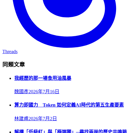
Threads
同類文章
我經歷的那一場食用油風暴
魏國彥
2026年7月16日
算力即國力 Token 如何定義AI時代的第五生產要素
林建甫
2026年7月2日
解構「低級紅」與「極端獨」─尋找兩岸的歷史共鳴箱