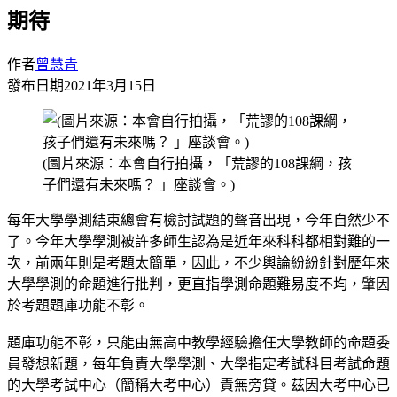
期待
作者
曾慧青
發布日期
2021年3月15日
(圖片來源：本會自行拍攝，「荒謬的108課綱，孩
子們還有未來嗎？ 」座談會。)
每年大學學測結束總會有檢討試題的聲音出現，今年自然少不
了。今年大學學測被許多師生認為是近年來科科都相對難的一
次，前兩年則是考題太簡單，因此，不少輿論紛紛針對歷年來
大學學測的命題進行批判，更直指學測命題難易度不均，肇因
於考題題庫功能不彰。
題庫功能不彰，只能由無高中教學經驗擔任大學教師的命題委
員發想新題，每年負責大學學測、大學指定考試科目考試命題
的大學考試中心（簡稱大考中心）責無旁貸。茲因大考中心已