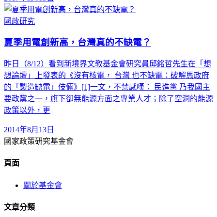
國政研究
夏季用電創新高，台灣真的不缺電？
昨日（8/12）看到新境界文教基金會研究員邱銘哲先生在「想
想論壇」上發表的《沒有核電， 台灣 也不缺電：破解馬政府
的「製造缺電」伎倆》[1]一文，不禁感嘆： 民進黨 乃我國主
要政黨之一，旗下卻無能源方面之專業人才；除了空洞的能源
政策以外，更
2014年8月13日
國家政策研究基金會
頁面
關於基金會
文章分類