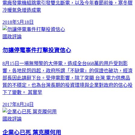
電廠發電機組跳電引發雙北斷電，以及今年春節前後，寒冬驟
冷暖氣急增造成電
2018年5月18日
國政評論
勿讓停電事件打擊投資信心
8月15日一場無預警的大停電，造成全台668萬的用戶受到影
響，各地民怨四起，政府所謂「不缺電」的保證也破功，經濟
部長因此請辭下台。受停電影響，除了突顯 台灣 電力供應品
質的不穩定，也為台灣長期的投資環境與企業對政府的信心投
下了變數。 其實早
2017年8月24日
國政評論
企業心已死 葉克膜何用