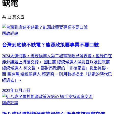
缺電
共
12
篇文章
國政評論
台灣到底缺不缺電？能源政策要專業不要口號
2024大選倒數，總統候選人第二場電視政見發表會，藍綠白在
能源議題上持續交鋒， 國民黨 總統候選人侯友宜以及民眾黨
總統候選人 柯文哲 ，都對蔡政府的「非核家園」提出質疑，
而 民進黨 總統候選人 賴清德 ，則用數據提出「缺電的時代已
經過去」，
2023年12月29日
國政評論