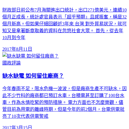
財政部日前公布7月海關進出口統計，出口271億美元，連續10
個月正成長，統計處官員表示「超乎預期」且感振奮，稱是32
個月新高。但如果仔細回顧近3年來 台灣 對外貿易狀況，就可
知又是拿著斷章取義的資料在忽悠社會大眾。 首先，從去年
10月到今年
2017年8月11日
國政評論
缺水缺電 如何留住廠商？
今年春雨不足，限水危機一波波，但是廠商生產不可缺水，因
此不少竹科的廠商都已預訂水車，台積電甚至訂購了100台水
車，作為水情吃緊的預防措施。 電力方面也不怎麼樂觀，儘
管目前為用電的離峰時期，但是今年的前2個月，台電供電就
亮了10次代表供電警戒
2017年3月15日