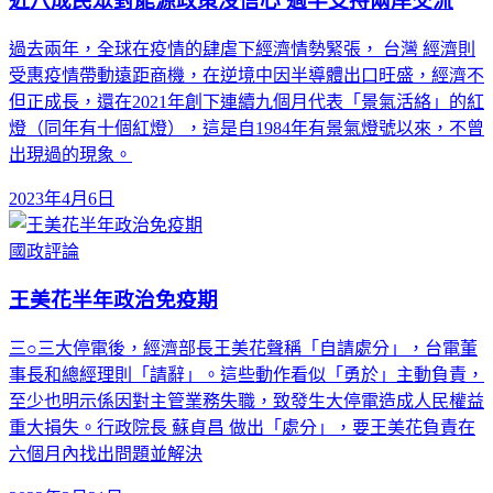
近八成民眾對能源政策沒信心 過半支持兩岸交流
過去兩年，全球在疫情的肆虐下經濟情勢緊張， 台灣 經濟則
受惠疫情帶動遠距商機，在逆境中因半導體出口旺盛，經濟不
但正成長，還在2021年創下連續九個月代表「景氣活絡」的紅
燈（同年有十個紅燈），這是自1984年有景氣燈號以來，不曾
出現過的現象。
2023年4月6日
國政評論
王美花半年政治免疫期
三○三大停電後，經濟部長王美花聲稱「自請處分」，台電董
事長和總經理則「請辭」。這些動作看似「勇於」主動負責，
至少也明示係因對主管業務失職，致發生大停電造成人民權益
重大損失。行政院長 蘇貞昌 做出「處分」，要王美花負責在
六個月內找出問題並解決