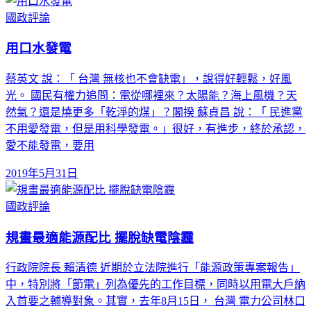
國政評論
用口水發電
蔡英文 說：「 台灣 無核也不會缺電」，說得好輕鬆，好風
光。 國民有權力追問：電從哪裡來？太陽能？海上風機？天
然氣？還是燒更多「乾淨的煤」？閣揆 蘇貞昌 說：「 民進黨
不用愛發電，但是用科學發電。」很好，有進步，終於承認，
愛不能發電，要用
2019年5月31日
國政評論
規畫最適能源配比 擺脫缺電陰霾
行政院院長 賴清德 近期於立法院進行「能源政策專案報告」
中，特別將「節電」列為優先的工作目標，同時以用電大戶納
入首要之輔導對象。其實，去年8月15日， 台灣 電力公司林口