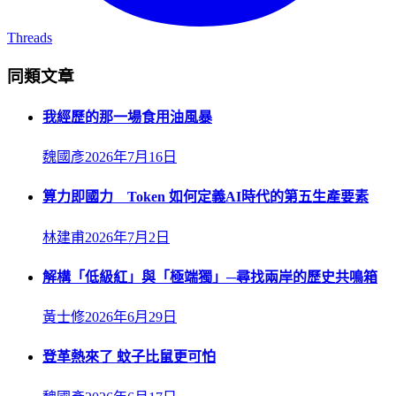
Threads
同類文章
我經歷的那一場食用油風暴
魏國彥
2026年7月16日
算力即國力 Token 如何定義AI時代的第五生產要素
林建甫
2026年7月2日
解構「低級紅」與「極端獨」─尋找兩岸的歷史共鳴箱
黃士修
2026年6月29日
登革熱來了 蚊子比鼠更可怕