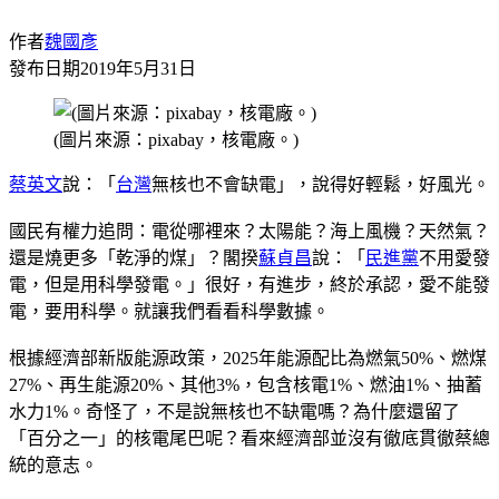
作者
魏國彥
發布日期
2019年5月31日
(圖片來源：pixabay，核電廠。)
蔡英文
說：「
台灣
無核也不會缺電」，說得好輕鬆，好風光。
國民有權力追問：電從哪裡來？太陽能？海上風機？天然氣？
還是燒更多「乾淨的煤」？閣揆
蘇貞昌
說：「
民進黨
不用愛發
電，但是用科學發電。」很好，有進步，終於承認，愛不能發
電，要用科學。就讓我們看看科學數據。
根據經濟部新版能源政策，2025年能源配比為燃氣50%、燃煤
27%、再生能源20%、其他3%，包含核電1%、燃油1%、抽蓄
水力1%。奇怪了，不是說無核也不缺電嗎？為什麼還留了
「百分之一」的核電尾巴呢？看來經濟部並沒有徹底貫徹蔡總
統的意志。