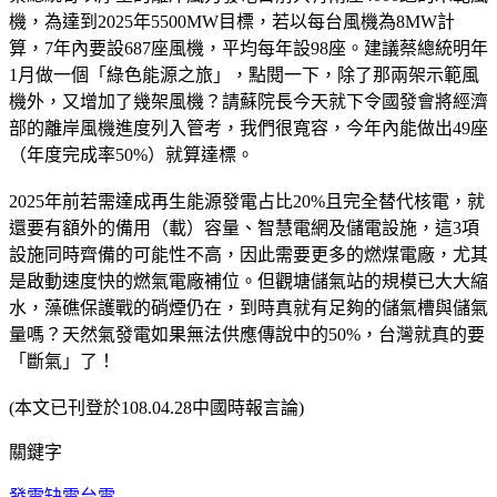
機，為達到2025年5500MW目標，若以每台風機為8MW計
算，7年內要設687座風機，平均每年設98座。建議蔡總統明年
1月做一個「綠色能源之旅」，點閱一下，除了那兩架示範風
機外，又增加了幾架風機？請蘇院長今天就下令國發會將經濟
部的離岸風機進度列入管考，我們很寬容，今年內能做出49座
（年度完成率50%）就算達標。
2025年前若需達成再生能源發電占比20%且完全替代核電，就
還要有額外的備用（載）容量、智慧電網及儲電設施，這3項
設施同時齊備的可能性不高，因此需要更多的燃煤電廠，尤其
是啟動速度快的燃氣電廠補位。但觀塘儲氣站的規模已大大縮
水，藻礁保護戰的硝煙仍在，到時真就有足夠的儲氣槽與儲氣
量嗎？天然氣發電如果無法供應傳說中的50%，台灣就真的要
「斷氣」了！
(本文已刊登於108.04.28中國時報言論)
關鍵字
發電
缺電
台電