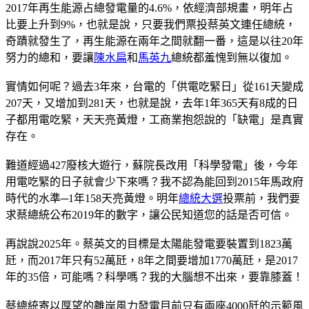
2017年再生能源占總發電量的4.6%，依經濟部規畫，明年占
比要上升到9%，也就是說，只要我們票投蔡英文連任總統，
奇蹟就發生了，再生能源在兩年之間就翻一番，這是以往20年
努力的總和，要讓
陳水扁
和
馬英九
總統都羞愧到無以復加。
實情如何呢？過去3年來，台電的「供電吃緊日」從161天變成
207天，又增加到281天，也就是說，去年1年365天有8成的日
子都用電吃緊，天天亮黃燈，工商業抱怨說的「缺電」是真實
存在。
難道經過427廢核大遊行，蘇院長改用「科學發電」後，今年
用電吃緊的日子就會少下來嗎？我不認為能回到2015年馬政府
時代的水準─1年158天亮黃燈。明年
總統大選
投票前，我們要
求蔡總統公布2019年的數字，讓公民知道您的話是否可信。
再說說2025年。蔡英文的目標是太陽能發電要裝置到1823萬
瓩，而2017年只有52萬瓩，8年之間要增加1770萬瓩，是2017
年的35倍，可能嗎？科學嗎？我的大腦想不出來，要靠膝蓋！
蔡總統寄以厚望的離岸風力發電目前只有兩座4000瓩的示範風