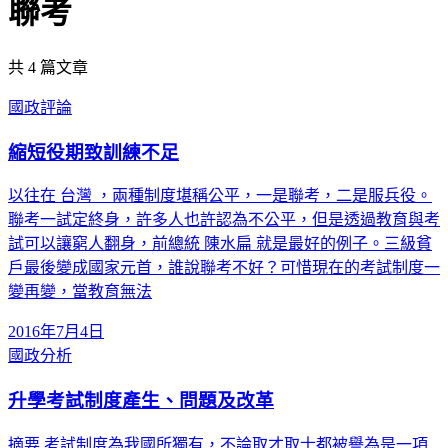
聯考
共
4
篇文章
國政評論
縮短役期致訓練不足
以往在 台灣 ，兩種制度堪稱公平，一是聯考，二是服兵役。
聯考一試定終身，許多人也許認為不公平，但是透過教育與考
試可以讓窮人翻身，前總統 陳水扁 就是最好的例子。三級貧
戶最後變成國家元首，誰說聯考不好？可惜現在的考試制度一
變再變，當教育無法
2016年7月4日
國政分析
升學考試制度產生、問題及改革
摘要 考試制度為我國所獨有，不論取才取士都被譽為是一項