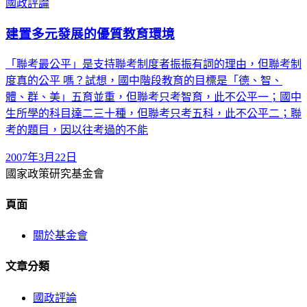
國政評論
建置多元發展的優質教育環境
「聯考最公平」是支持聯考制度者振振有詞的理由，但聯考制
度真的公平 嗎？試想，國中階段教育的目標是「德、智、
體、群、美」五育並重，但聯考只考智育，此不公平一；國中
生所學的科目達二三十種，但聯考只考五科，此不公平二；聯
考的題目，因以往考過的不能
2007年3月22日
國家政策研究基金會
頁面
關於基金會
文章分類
國政評論