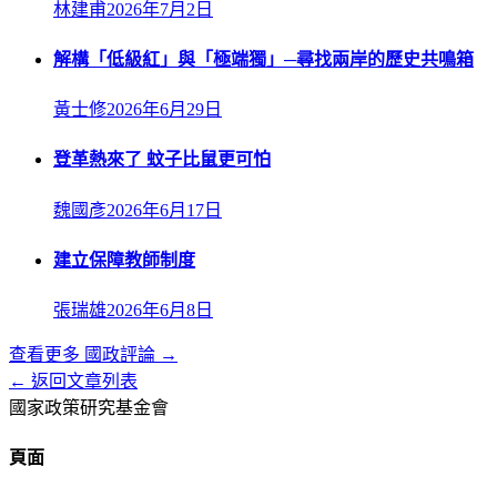
林建甫
2026年7月2日
解構「低級紅」與「極端獨」─尋找兩岸的歷史共鳴箱
黃士修
2026年6月29日
登革熱來了 蚊子比鼠更可怕
魏國彥
2026年6月17日
建立保障教師制度
張瑞雄
2026年6月8日
查看更多
國政評論
→
← 返回文章列表
國家政策研究基金會
頁面