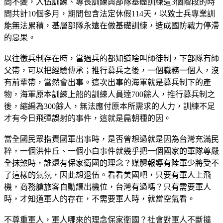
間不變，入伍訓練、專長訓練與部隊基礎訓練這3個階段的時
間共計10個多月，期間包含法定休假114天，以致士兵專業訓
能無法累積，基層部隊永遠在做基礎訓練，造成國防戰力停滯
的惡果。
以往徵兵制存在時，當過兵的都知道啥叫師徒制，下部隊有師
父帶，可以把經驗傳承；推行募兵之後，一個職務一個人，沒
有前輩帶，當然會出事。這次出事的海軍就是募兵制下的產
物，海軍原本訓練上船的訓練人員達700餘人，推行募兵制之
後，縮編為300餘人，無法應付原本所需求的人力，訓練不足
才有今日飛彈誤射的事件，這就是扁朝種的因。
當全國民眾指責國軍出事時，是否曾想過就是因為台灣充滿民
粹，一個洪仲丘、一個小白事件就幾乎把一個國家的軍隊尊嚴
全抹煞時，誰還有保家衛國的理念？媒體報導有陸軍少將受不
了這樣的氣氛，因此想退伍。看看美國吧，只要有軍人上飛
機，商務艙旅客自動讓出機位，台灣有過嗎？只有需要軍人
時，才知道軍人的存在，不需要軍人時，就當空氣看。
不尊重軍人，軍人哪來的理念保家衛國？社會對軍人不斷撻