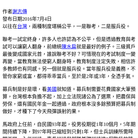
作者
謝志傳
發布日期
2016年7月4日
以往在
台灣
，兩種制度堪稱公平，一是聯考，二是服兵役。
聯考一試定終身，許多人也許認為不公平，但是透過教育與考
試可以讓窮人翻身，前總統
陳水扁
就是最好的例子。三級貧戶
最後變成國家元首，誰說聯考不好？可惜現在的考試制度一變
再變，當教育無法使窮人翻身時，教育制度注定失敗，相信許
多教師也有同感。另一個就是服兵役。當年服兵役是義務，不
管你家窮或富，都得乖乖當兵，至於是2年或3年，全憑手氣。
募兵制是好是壞，看
美國
就知道。募兵制需要花費國家大筆預
算，台灣根本負擔不起，加上立法院諸公為了選票，把農保與
勞保，還有國民年金一起通過，政府根本沒多餘預算把募兵制
做好，才種下了今天飛彈誤射的果。
馬政府上任前，自民國93年起，役男役期從1年10個月，5年期
間持續下降，到97年時已縮短到只剩1年，但士兵訓練所需時