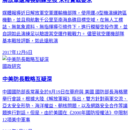
解放軍遠海長訓練空投 未符實戰要求
媒體報導近日解放軍空軍運輸機部隊，使用運-9型機演練跨區
機動，並且飛航數千公里至南海島礁目標空域，在無人工標
誌、無氣象資料、無指揮導引條件下，進行模擬空投作業，並
自詡如此演練足以驗證其空運作戰戰力。 儘管就空運機部隊
基本戰技評斷，如此遠航演
2017年12月6日
國政研究
中美防長戰略互疑深
中國國防部長常萬全於8月19日在華府與 美國 國防部長海格爾
舉行會談。根據大陸《解放軍報》指出，雙方針對兩軍交流、
亞太安全形勢、海洋權益、朝核問題，以及網路安全合作等議
題進行對話。但是，由於美國在《2000年國防授權法》中限制
12項美中軍事