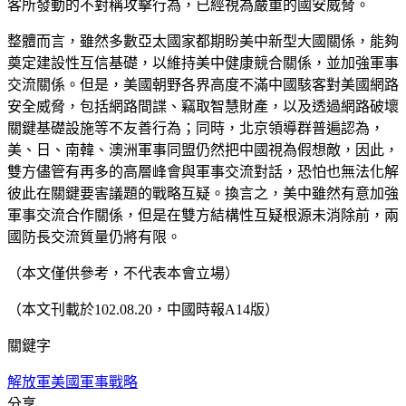
客所發動的不對稱攻擊行為，已經視為嚴重的國安威脅。
整體而言，雖然多數亞太國家都期盼美中新型大國關係，能夠
奠定建設性互信基礎，以維持美中健康競合關係，並加強軍事
交流關係。但是，美國朝野各界高度不滿中國駭客對美國網路
安全威脅，包括網路間諜、竊取智慧財產，以及透過網路破壞
關鍵基礎設施等不友善行為；同時，北京領導群普遍認為，
美、日、南韓、澳洲軍事同盟仍然把中國視為假想敵，因此，
雙方儘管有再多的高層峰會與軍事交流對話，恐怕也無法化解
彼此在關鍵要害議題的戰略互疑。換言之，美中雖然有意加強
軍事交流合作關係，但是在雙方結構性互疑根源未消除前，兩
國防長交流質量仍將有限。
（本文僅供參考，不代表本會立場）
（本文刊載於102.08.20，中國時報A14版）
關鍵字
解放軍
美國軍事戰略
分享