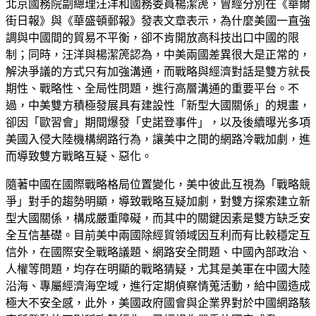
北京國務院副總理汪洋和國務委員楊潔箎，曾經分別在《華爾
街日報》與《華盛頓郵報》發表文章表示，為什麼美國一直強
調與中國間的貿易不平衡，卻不肯開放高科技出口中國的限
制；同時，汪洋與楊潔箎認為，中美兩國差異很大是正常的，
解決爭議的方式只有加強溝通，而戰略與經濟對話是雙方就長
期性、戰略性、全局性問題，進行高層溝通的重要平台。不
過，中美雙方積極發展具有建設性「新型大國關係」的規畫，
卻因「歐習會」期間爆發「史諾登事件」，以及後續曝光多項
美國入侵大陸機構網路行為，讓美中之間的網路冷戰加劇，進
而導致雙方戰略互疑、惡化。
隨著中國在國際戰略格局位置變化，美中彼此互視為「戰略競
爭」對手的趨勢明顯，導致戰略互疑加劇，對雙方探索建立新
型大國關係，構成嚴重障礙，而其中的關鍵因素是雙方缺乏安
全互信基礎。目前美中兩國除經貿領域因互利而有比較穩定互
信外，在國際安全戰略議題、網路安全問題、中國內部政治、
人權等問題，均存在明顯的戰略猜疑，尤其是美軍在中國大陸
沿海、專屬經濟海空域，進行定期偵察情蒐活動，給中國造成
極大不安全感，此外，美國政府國會與企業界對於中國網路駭