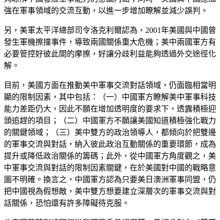
強在軍事領域的交流互動，以進一步增加瞭解並減少誤判。
另，美軍太平洋總部司令洛克利爾認為，2001年美國與中國曾
發生軍機擦撞事件，導致兩國關係重大危機；美中兩國軍方有
必要管控好彼此間的摩擦，好讓分歧利益能夠透過外交途徑化
解。
目前，美國方面在推動美中軍事交流對話領域，仍面臨相當明
顯的限制因素，其中包括：（一）中國軍方瞭解美中軍事科技
能力差距仍大，因此不願在增加透明度的要求下，透露積極迎
頭追趕的項目；（二）中國軍方不願讓美國知道積極強化戰力
的關鍵領域；（三）美中雙方的政治領導人，都傾向於把雙邊
的軍事交流與對話，納入彼此政治互動關係的重要環節，成為
提升或降低政治關係的籌碼；此外，從中國軍方角度觀之，美
中軍事交流與對話的限制因素關鍵，在於美國對中國的戰略意
圖不明確。換言之，中國軍方認為只要美日澳洲軍事同盟，仍
把中國視為假想敵，美中雙方想要建立深層次的軍事交流與對
話關係，恐怕還有許多障礙待克服。