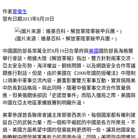
作者
曾復生
發布日期
2013年8月20日
(圖片來源：維基百科，解放軍陸軍裝甲兵團。)
中國國防部長常萬全於8月19日在華府與
美國
國防部長海格爾
舉行會談。根據大陸《解放軍報》指出，雙方針對兩軍交流、
亞太安全形勢、海洋權益、朝核問題，以及網路安全合作等議
題進行對話。但是，由於美國在《2000年國防授權法》中限制
12項美中軍事交流內容，嚴重影響雙方軍事互動，實質侷限美
中防長對話格局。與此同時，隨著中俄軍事交流合作質量俱
進，但美俄關係卻因「史諾登事件」而陷入僵局之際，美國與
中國在亞太地區軍備競賽則明顯升溫。
美軍參謀首長聯席會議主席鄧普西表示，每個國家都有權利建
設自己的武裝力量，而一個和平崛起的中國是各方所樂見，不
過，美國方面希望中國的發展能夠更透明一些，讓其他國家能
夠瞭解中國發展軍事能力的意圖內涵；同時，美國與中國應加