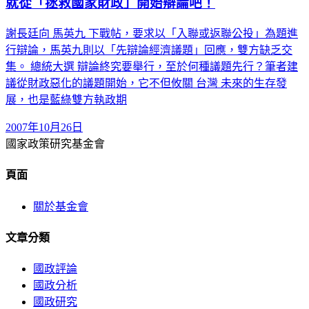
就從「拯救國家財政」開始辯論吧！
謝長廷向 馬英九 下戰帖，要求以「入聯或返聯公投」為題進
行辯論，馬英九則以「先辯論經濟議題」回應，雙方缺乏交
集。 總統大選 辯論終究要舉行，至於何種議題先行？筆者建
議從財政惡化的議題開始，它不但攸關 台灣 未來的生存發
展，也是藍綠雙方執政期
2007年10月26日
國家政策研究基金會
頁面
關於基金會
文章分類
國政評論
國政分析
國政研究