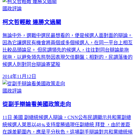
國政評論
柯文哲輕敵 連勝文過關
無論中外，選戰中選民最想看的，便是候選人面對面的辯論。
因為它讓選民有機會將兩個或多個候選人，在同一平台上相互
比較品頭論足。 但民調領先的候選人，往往對同台辯論能拖
就拖，以避免領先態勢因表現欠佳翻盤；相對的，民調落後的
候選人則對同台辯論寄望殷
2014年11月12日
國政評論
從副手辯論看美國政策走向
11日 美國 副總統候選人辯論，CNN公布民調顯示共和黨副總
統候選人萊恩以48﹪支持度勝過現任副總統 拜登 ，由於差距
在誤差範圍內，應是平分秋色。這場副手辯論對共和黨總統候