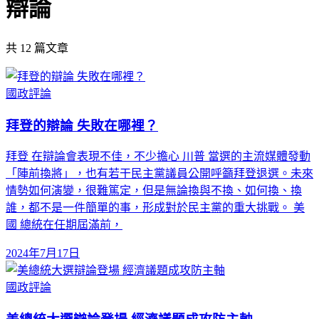
辯論
共
12
篇文章
國政評論
拜登的辯論 失敗在哪裡？
拜登 在辯論會表現不佳，不少擔心 川普 當選的主流媒體發動
「陣前換將」，也有若干民主黨議員公開呼籲拜登退選。未來
情勢如何演變，很難篤定，但是無論換與不換、如何換、換
誰，都不是一件簡單的事，形成對於民主黨的重大挑戰。 美
國 總統在任期屆滿前，
2024年7月17日
國政評論