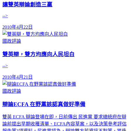
讓雙英辯論創造三贏
-->
2010年4月22日
國政評論
雙英辯，雙方均應向人民坦白
-->
2010年4月21日
國政評論
辯論ECFA 在野黨該認真做好準備
雙英 ECFA 辯論登場在即，日前傳出 民進黨 要求總統府在辯
論前提出早期收穫清單、ECFA內容草案，以及決策參考評估
報告等3項資料。民進黨認為，辯論雙方若資訊不對等，將造