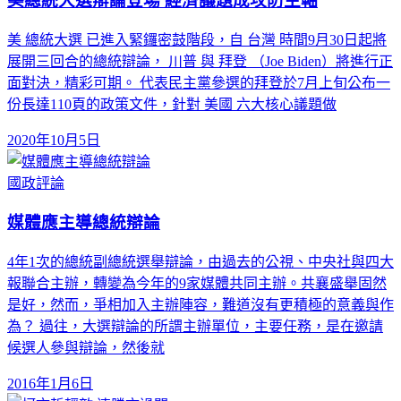
美總統大選辯論登場 經濟議題成攻防主軸
美 總統大選 已進入緊鑼密鼓階段，自 台灣 時間9月30日起將
展開三回合的總統辯論， 川普 與 拜登 （Joe Biden）將進行正
面對決，精彩可期。 代表民主黨參選的拜登於7月上旬公布一
份長達110頁的政策文件，針對 美國 六大核心議題做
2020年10月5日
國政評論
媒體應主導總統辯論
4年1次的總統副總統選舉辯論，由過去的公視、中央社與四大
報聯合主辦，轉變為今年的9家媒體共同主辦。共襄盛舉固然
是好，然而，爭相加入主辦陣容，難道沒有更積極的意義與作
為？ 過往，大選辯論的所謂主辦單位，主要任務，是在邀請
候選人參與辯論，然後就
2016年1月6日