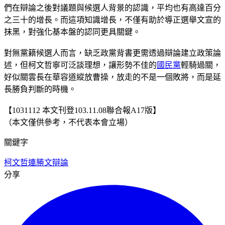
們在辯論之後對議題與候選人背景的認識，平均也有高達百分
之三十的增長。而這項知識增長，不僅有助於導正選舉文宣的
抹黑，對強化基本盤的認同更具關鍵。
對無黨籍候選人而言，缺乏政黨背書更需透過辯論建立政策論
述，但柯文哲寧可泛談理想，讓形勢不佳的
國民黨
輕騎過關，
好似關雲長在華容道縱放曹操，放走的不是一個敗將，而是延
長勝負判斷的時機。
【1031112 本文刊登103.11.08聯合報A17版】
（本文僅供參考，不代表本會立場）
關鍵字
柯文哲
連勝文
辯論
分享