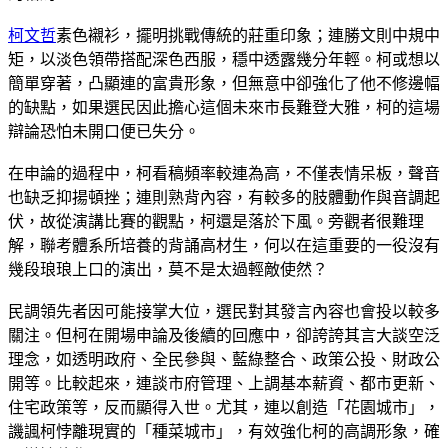
柯文哲
素色襯衫，擺明挑戰傳統的莊重印象；連勝文則中規中
矩，以淡色領帶搭配深色西服，穩中透露幾分年輕。柯或想以
簡單穿著，凸顯連的富貴形象，但無意中卻強化了他不修邊幅
的缺點，如果選民因此擔心這個未來市長難登大雅，柯的這場
辯論恐怕未開口便已失分。
在申論的過程中，柯看稿頻率較連為高，不僅表情呆板，聲音
也缺乏抑揚頓挫；連則熟背內容，有較多的肢體動作與音調起
伏，故從演講比賽的觀點，柯還是落於下風。旁觀者很難理
解，聯考體系所培養的背誦高材生，何以在這重要的一役沒有
幾段琅琅上口的演出，莫不是太過輕敵使然？
民調領先者因可能接掌大位，選民對其發言內容也會投以較多
關注。但柯在開場申論及後續的回應中，卻誇誇其言大談空泛
理念，如透明政府、全民參與、藍綠整合、政策公投、財政公
開等。比較起來，連談市府管理、上調基本薪資、都市更新、
住宅政策等，反而顯得入世。尤其，連以創造「花園城市」，
譏諷柯悖離現實的「種菜城市」，有效強化柯的高調形象，確