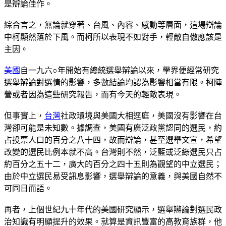
是辯論佳作。
綜合言之，無論就穿著、台風、內容、感動等層面，這場辯論
中柯顯然落於下風。而柯所以表現不如對手，輕敵自傲應該是
主因。
美國
自一九六○年開始有總統選舉辯論以來，學界便經常研究
選舉辯論對選情的影響，多數結論均認為影響相當有限。柯陣
營或者因為這些研究報告，而有今天的輕敵表現。
但事實上，
台灣
社政環境與美國大相逕庭，美國沒有影響在台
灣卻可能是未知數。據調查，美國有廣泛政黨認同的選民，約
占投票人口的百分之八十四，故而辯論，甚至選舉文宣，希望
改變的選民比例本就不高。台灣則不然，泛藍或泛綠選民只占
約百分之五十二，廣大的百分之四十五則為觀望的中立選民；
由於中立選民易受訊息影響，選舉辯論的意義，與美國自然不
可同日而語。
再者，上個世紀九十年代的美國研究顯示，選舉辯論對選民政
治知識有明顯提升的效果。就算是資訊豐富的高教育族群，他