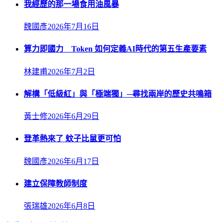
我經歷的那一場食用油風暴
魏國彥
2026年7月16日
算力即國力 Token 如何定義AI時代的第五生產要素
林建甫
2026年7月2日
解構「低級紅」與「極端獨」─尋找兩岸的歷史共鳴箱
黃士修
2026年6月29日
登革熱來了 蚊子比鼠更可怕
魏國彥
2026年6月17日
建立保障教師制度
張瑞雄
2026年6月8日