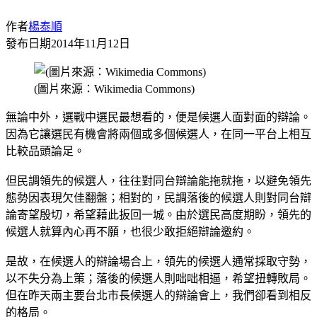
作者
楊泰順
發布日期
2014年11月12日
(圖片來源：Wikimedia Commons)
無論中外，選戰中選民最想看的，便是候選人面對面的辯論。
因為它讓選民有機會將兩個或多個候選人，在同一平台上相互
比較品頭論足。
但民調領先的候選人，往往對同台辯論能拖就拖，以避免領先
態勢因表現欠佳翻盤；相對的，民調落後的候選人則對同台辯
論寄望殷切，希望藉此扳回一城。由於選民高度期盼，領先的
候選人就算內心再不願，也很少敢拒絕辯論邀約。
是故，在候選人的辯論場合上，領先的候選人通常採取守勢，
以不失分為上策；落後的候選人則咄咄相逼，希望扭轉敗局。
但在昨天兩主要台北市長候選人的辯論會上，我們卻看到相反
的格局。