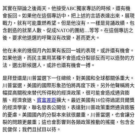
其實在辯論之後兩天，他接受ABC獨家專訪的時候，還有機
會扳回。如果他在這個專訪中，把上述的言語表達出來，展現
戰力，就有可能重燃希望。但是他沒有，一樣是背誦政績，包
含創造的就業人數、促成NATO的團結…等等。在這個專訪之
後，要求他退選的呼聲沒有改變，甚而更大。
他在未來的幾個月內如果有扳回一城的表現，或許還有機會。
如果他退，而民主黨用某種不會造成分裂卻反而可以造勢的方
法，選出新候選人，或許也還有機會一搏。
是拜登還是川普當選下一任總統，對美國和全球都關係重大。
川普當選，美國的國際形象恐怕將再度下跌，另外他聲稱將大
幅提高關稅來替代所得稅的經濟政策，很可能會造成通貨膨
脹、經濟衰退、
貧富差距
擴大。最近美國有16位得過諾貝爾獎
的經濟學家，聯名發表公開信，表達對川普政策重燃通貨膨脹
的憂慮。美國國內的分裂本來就很嚴重，川普當選，也會讓分
裂的問題更嚴重；這也會影響到各類政策推動的搖擺，包含全
民健保；我們且拭目以待。