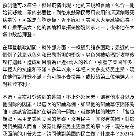
預測他可以連任，但是疫情出現，他的表現和言論，包含一開
始質疑戴口罩的必要性，到後來鼓勵民眾用家用的清潔劑殺死
病毒等，可說是荒腔走板、近乎瘋狂。美國人大量感染病毒，
死亡數字擴大，他的言論和舉措是關鍵因素之一；後來他在大
選中敗給拜登。
在拜登執政期間，就外部方面，一樣遇到諸多困難；最近的一
個例子就是以色列和巴勒斯坦的衝突。以色列被哈瑪斯攻擊後
攻打迦薩，造成到目前為止近4萬人的死亡，引發了美國許多
年輕人的抗議和不滿。多年以來，年輕人大多支持民主黨，現
在他們對拜登不滿，有可能不去投票，或投給第三位候選人，
對拜登不利。
不過，這次拜登遇到的難關，不止外部因素，還有他本身以及
他團隊的因素。以這次的辯論為例，如果他的辯論幕僚團隊夠
強，應該會建議他在辯論的一開始，就做這樣的陳述：「各位
觀眾，民主是美國立國的基礎，沒有民主，就沒有美國，對於
我們美國人而言，沒有比捍衛民主更重要的事。好，現在站在
我面前的川普先生，請問他對美國的民主做了什麼事？2021年