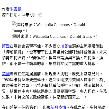
作者
朱雲鵬
發布日期
2024年7月17日
(圖片來源：Wikimedia Commons，Donald Trump。)
拜登
在辯論會表現不佳，不少擔心
川普
當選的主流媒體發動
「陣前換將」，也有若干民主黨議員公開呼籲拜登退選。未來
情勢如何演變，很難篤定，但是無論換與不換、如何換、換
誰，都不是一件簡單的事，形成對於民主黨的重大挑戰。
美國
總統在任期屆滿前，出現重大挑戰，歷史上常常見到。
1980年卡特總統競選連任，遇到伊朗挾持美國人質事件。為了
展現美國的力量，卡特派遣特種部隊進入伊朗，試圖營救人
質，結果途中直升機隊遇到沙漠風暴而墜毀，多人死亡，任務
失敗。卡特之所以敗給雷根，這是關鍵因素之一。
在川普第一任的第4年，出現
新冠疫情
。在此之前，多數民調