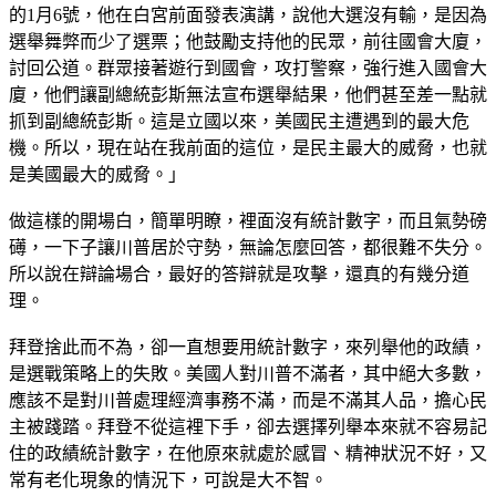
的1月6號，他在白宮前面發表演講，說他大選沒有輸，是因為
選舉舞弊而少了選票；他鼓勵支持他的民眾，前往國會大廈，
討回公道。群眾接著遊行到國會，攻打警察，強行進入國會大
廈，他們讓副總統彭斯無法宣布選舉結果，他們甚至差一點就
抓到副總統彭斯。這是立國以來，美國民主遭遇到的最大危
機。所以，現在站在我前面的這位，是民主最大的威脅，也就
是美國最大的威脅。」
做這樣的開場白，簡單明瞭，裡面沒有統計數字，而且氣勢磅
礡，一下子讓川普居於守勢，無論怎麼回答，都很難不失分。
所以說在辯論場合，最好的答辯就是攻擊，還真的有幾分道
理。
拜登捨此而不為，卻一直想要用統計數字，來列舉他的政績，
是選戰策略上的失敗。美國人對川普不滿者，其中絕大多數，
應該不是對川普處理經濟事務不滿，而是不滿其人品，擔心民
主被踐踏。拜登不從這裡下手，卻去選擇列舉本來就不容易記
住的政績統計數字，在他原來就處於感冒、精神狀況不好，又
常有老化現象的情況下，可說是大不智。