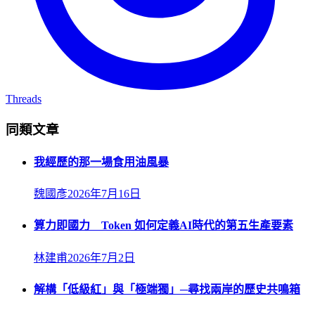
Threads
同類文章
我經歷的那一場食用油風暴
魏國彥
2026年7月16日
算力即國力 Token 如何定義AI時代的第五生產要素
林建甫
2026年7月2日
解構「低級紅」與「極端獨」─尋找兩岸的歷史共鳴箱