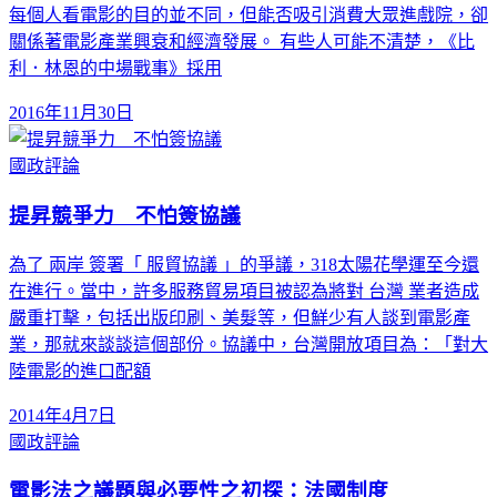
每個人看電影的目的並不同，但能否吸引消費大眾進戲院，卻
關係著電影產業興衰和經濟發展。 有些人可能不清楚，《比
利．林恩的中場戰事》採用
2016年11月30日
國政評論
提昇競爭力 不怕簽協議
為了 兩岸 簽署「 服貿協議 」的爭議，318太陽花學運至今還
在進行。當中，許多服務貿易項目被認為將對 台灣 業者造成
嚴重打擊，包括出版印刷、美髮等，但鮮少有人談到電影產
業，那就來談談這個部份。協議中，台灣開放項目為：「對大
陸電影的進口配額
2014年4月7日
國政評論
電影法之議題與必要性之初探：法國制度