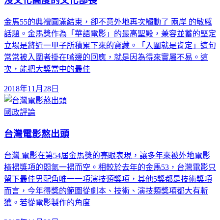
沒文化高度的文化部長
金馬55的典禮圓滿結束，卻不意外地再次觸動了 兩岸 的敏感
話題。金馬獎作為「華語電影」的最高聖殿，兼容並蓄的堅定
立場是將近一甲子所積累下來的寶藏。「入圍就是肯定」這句
常常被入圍者掛在嘴邊的回應，就是因為得來實屬不易。這
次，能把大獎當中的最佳
2018年11月28日
國政評論
台灣電影熬出頭
台灣 電影在第54屆金馬獎的亮眼表現，讓多年來被外地電影
橫掃獎項的悶氣一掃而空。相較於去年的金馬53，台灣電影只
留下最佳男配角唯一一項演技類獎項，其他5獎都是技術獎項
而言，今年得獎的範圍從劇本、技術、演技類獎項都大有斬
獲。若從電影製作的角度