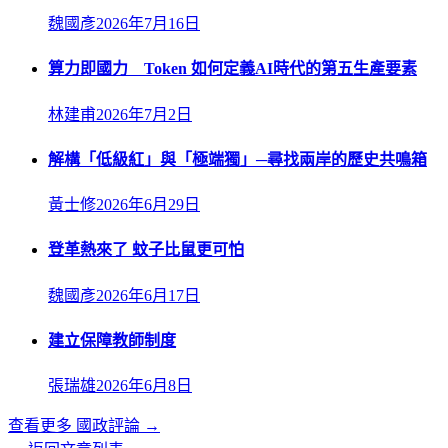
魏國彥
2026年7月16日
算力即國力 Token 如何定義AI時代的第五生產要素
林建甫
2026年7月2日
解構「低級紅」與「極端獨」─尋找兩岸的歷史共鳴箱
黃士修
2026年6月29日
登革熱來了 蚊子比鼠更可怕
魏國彥
2026年6月17日
建立保障教師制度
張瑞雄
2026年6月8日
查看更多
國政評論
→