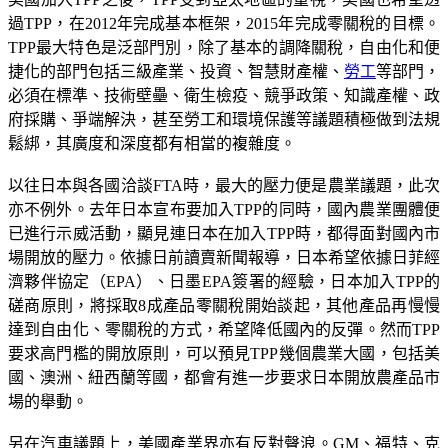
過TPP，在2012年完成基本框架，2015年完成零關稅的目標。
TPP最大特色是泛部門別，除了基本的調降關稅，自由化和便
捷化的部門包括三級產業、投資、智慧財產權、
勞工
等部門，
必須在標準、技術壁壘、衛生檢疫、競爭政策、知識產權、政
府採購、爭端解決，甚至勞工和環境保護等議題積極做到法規
鬆綁，其廣度和深度都有相當的複雜度。
以往日本與各國洽談FTA時，最大的壓力便是農業議題，此次
亦不例外。去年日本宣布要加入TPP的同時，國內農業團體便
已進行示威活動，顯見連日本在加入TPP時，都得面對國內市
場開放的壓力。依據日前讀賣新聞報導，日本希望依據日菲經
濟夥伴協定（EPA）、日墨EPA簽署的經驗，日本加入TPP的
磋商原則，將採取8成產品零關稅開始談起，其他產品再慢慢
達到自由化、零關稅的方式，希望降低國內的反彈。然而TPP
要求高門檻的開放原則，可以預見TPP幾個農業大國，包括美
國、澳洲、紐西蘭等國，都會有進一步要求日本開放農產品市
場的舉動。
另在汽車議題上，美國產業界亦有反對聲浪。GM、福特、克