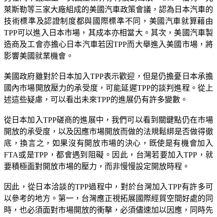
萊斯勒等三家大廠組成的美國汽車政策會議，認為日本汽車的
技術標準及認證制度都與國際標準不同，美國汽車就算藉由
TPP可以進入日本市場，其成本亦相當大。其次，美國汽車製
造商及工會亦擔心日本汽車若因TPP而大舉進入美國市場，將
影響美國就業機會。
美國政府雖對於日本加入TPP表示歡迎，但是仍擔憂日本承擔
國內市場開放壓力的承受度，可能延遲TPP的談判進程。從上
述這些疑慮，可以看出未來TPP的進展仍有許多變數。
從日本加入TPP磋商的進展中，我們可以看到關鍵點仍在市場
開放的承受度，以及因應市場開放而做的法規鬆綁是否做得徹
底，換言之，如果沒有開放市場的決心，既使是有機會加入
FTA或是TPP，都會遇到阻礙。因此，台灣若要加入TPP，就
要積極面對開放市場的壓力，而非慢慢設定開放時程。
因此，從日本洽談的TPP過程中，對於台灣加入TPP有許多可
以參考的地方。第一，台灣應正視拓展國際經貿空間好處的同
時，也必須面對市場開放的衝擊，必須儘速加以因應，同時先