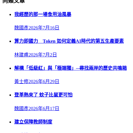
同類文章
我經歷的那一場食用油風暴
魏國彥
2026年7月16日
算力即國力 Token 如何定義AI時代的第五生產要素
林建甫
2026年7月2日
解構「低級紅」與「極端獨」─尋找兩岸的歷史共鳴箱
黃士修
2026年6月29日
登革熱來了 蚊子比鼠更可怕
魏國彥
2026年6月17日
建立保障教師制度