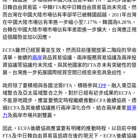
日韓自由貿易區。中韓FTA和中日韓自由貿易區尚未完成，然
而台灣在中國大陸市場佔有率卻早已被韓國超越，2011年台灣
在中國大陸市場佔有率進一步縮小至7.17％，韓國為9.28％，
台韓在中國大陸市場市場佔有率差距進一步擴大，台灣應正視
這個趨勢並加以因應。
ECFA雖然已經簽署並生效，然而目前僅開放第二階段的早收
清單，後續的
兩岸
貨品貿易協議、兩岸服務貿易協議及兩岸投
資協議等協議均未完成，與其他國家的FTA亦未有突破性的發
展，台灣進一步拓展國際經貿空間已經愈來愈具急迫性。
政府除了要積極與各國洽簽FTA、積極參與
TPP
、融入東亞區
域整合及亞太區域整合之外，對於已經有初步成果的ECFA，
不能原地踏步，應當要預定時程繼續推動ECFA後續協商，透
過ECFA及其後續協議進行兩岸深化合作，結合兩岸產業
競爭
力
及兩岸市場共創雙贏。
因此，ECFA後續協商應當要有明確的推動時程，以目前中韓
FTA及中日韓自由貿易區追趕在後的現況下，ECFA後續協議