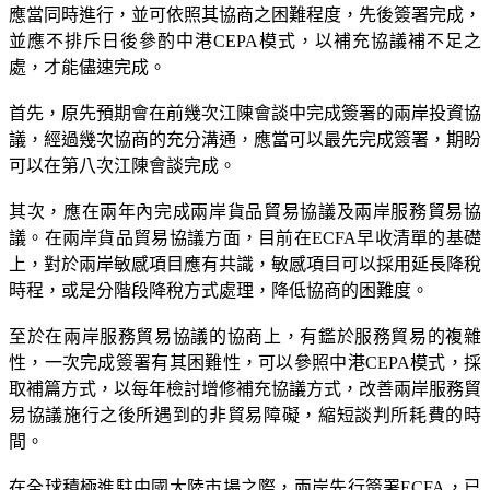
應當同時進行，並可依照其協商之困難程度，先後簽署完成，
並應不排斥日後參酌中港CEPA模式，以補充協議補不足之
處，才能儘速完成。
首先，原先預期會在前幾次江陳會談中完成簽署的兩岸投資協
議，經過幾次協商的充分溝通，應當可以最先完成簽署，期盼
可以在第八次江陳會談完成。
其次，應在兩年內完成兩岸貨品貿易協議及兩岸服務貿易協
議。在兩岸貨品貿易協議方面，目前在ECFA早收清單的基礎
上，對於兩岸敏感項目應有共識，敏感項目可以採用延長降稅
時程，或是分階段降稅方式處理，降低協商的困難度。
至於在兩岸服務貿易協議的協商上，有鑑於服務貿易的複雜
性，一次完成簽署有其困難性，可以參照中港CEPA模式，採
取補篇方式，以每年檢討增修補充協議方式，改善兩岸服務貿
易協議施行之後所遇到的非貿易障礙，縮短談判所耗費的時
間。
在全球積極進駐中國大陸市場之際，兩岸先行簽署ECFA，已