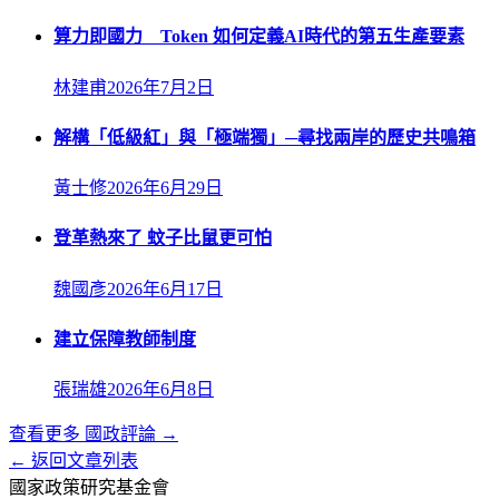
算力即國力 Token 如何定義AI時代的第五生產要素
林建甫
2026年7月2日
解構「低級紅」與「極端獨」─尋找兩岸的歷史共鳴箱
黃士修
2026年6月29日
登革熱來了 蚊子比鼠更可怕
魏國彥
2026年6月17日
建立保障教師制度
張瑞雄
2026年6月8日
查看更多
國政評論
→
← 返回文章列表
國家政策研究基金會