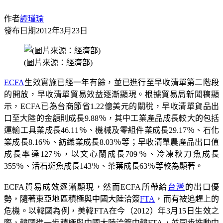
作者
譚瑾瑜
發布日期
2012年3月23日
(圖片來源：經濟部)
ECFA
生效實施已經一年有餘，並已進行至早收清單第二階段
的開放，早收清單貿易效益逐漸顯現。根據貿易局新聞稿顯
示，ECFA已為台商節省1.22億美元的關稅，早收清單貨品出
口至大陸的金額則成長9.88％，其中工業產品成長較大的包括
運輸工具業成長46.11％、機械及零組件業成長29.17％、石化
業成長8.16％、紡織業成長8.03％等；早收清單農產品出口值
成長率達127％，以文心蘭成長709％、冷凍秋刀魚成長
355％、活石斑魚成長143％、茶葉成長63％等較為顯著。
ECFA貿易成效逐漸顯現，然而ECFA所帶給
台灣
的出口優
勢，隨著東亞地區積極與中國大陸洽簽
FTA
，而有被追趕上的
危機。以韓國為例，美韓FTA在今（2012）年3月15日生效之
際，韓國進一步積極與中國大陸洽簽中韓FTA，並同步推動中