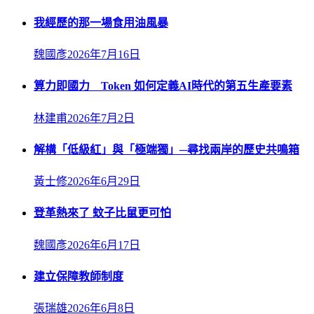
我經歷的那一場食用油風暴
魏國彥
2026年7月16日
算力即國力 Token 如何定義AI時代的第五生產要素
林建甫
2026年7月2日
解構「低級紅」與「極端獨」─尋找兩岸的歷史共鳴箱
黃士修
2026年6月29日
登革熱來了 蚊子比鼠更可怕
魏國彥
2026年6月17日
建立保障教師制度
張瑞雄
2026年6月8日