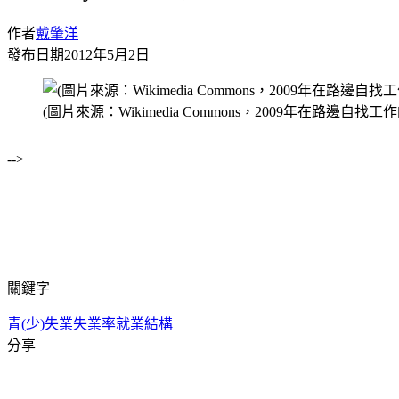
作者
戴肇洋
發布日期
2012年5月2日
(圖片來源：Wikimedia Commons，2009年在路邊自
-->
關鍵字
青(少)失業
失業率
就業結構
分享