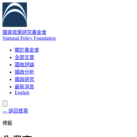
國家政策研究基金會
National Policy Foundation
關於基金會
全部文章
國政評論
國政分析
國政研究
最新消息
English
← 返回首頁
標籤