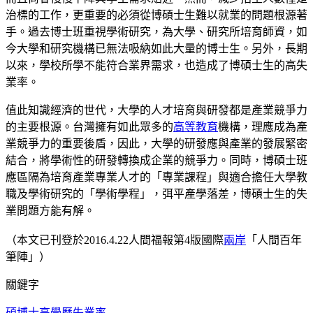
治標的工作，更重要的必須從博碩士生難以就業的問題根源著
手。過去博士班重視學術研究，為大學、研究所培育師資，如
今大學和研究機構已無法吸納如此大量的博士生。另外，長期
以來，學校所學不能符合業界需求，也造成了博碩士生的高失
業率。
值此知識經濟的世代，大學的人才培育與研發都是產業競爭力
的主要根源。台灣擁有如此眾多的
高等教育
機構，理應成為產
業競爭力的重要後盾，因此，大學的研發應與產業的發展緊密
結合，將學術性的研發轉換成企業的競爭力。同時，博碩士班
應區隔為培育產業專業人才的「專業課程」與適合擔任大學教
職及學術研究的「學術學程」，弭平產學落差，博碩士生的失
業問題方能有解。
（本文已刊登於2016.4.22人間福報第4版國際
兩岸
「人間百年
筆陣」）
關鍵字
碩博士
高學歷
失業率