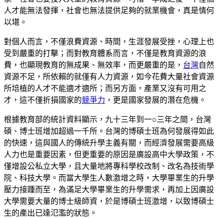
人才能無法發揮，社會也無法提供足夠的就業機會，真是情何
以堪。
對個人而言，不僅浪費資源、時間，生涯發展受挫，心理上也
受到嚴重的打擊；而對教育體系而言，不僅是教育資源的浪
費，也顯現教育的無成果、無效率，而更嚴重的是，
台灣
自然
資源不足，所依賴的就僅有人力資源，如今花費大量社會資源
所培植的人才不能適才適所；而另方面，產業又沒有可用之
才，這不僅折損國家的
競爭力
，更是國家發展的潛在危機。
根據教育部的統計資料顯示，九十三年到一○三年之間，台灣
碩、博士班增加超過一千所。台灣的博碩士班為何發展得如此
的快速，這與國人的傳統升學主義有關，而經濟發展需要高級
人力也是重要因素，但更重要的原因是廣設高中大學政策，不
僅增設公私立大學，且大量地將專科學校改制、改名為技術學
院、科技大學。而當大學生人數激增之時，大學畢業生的升學
壓力接踵而至，為滿足大學畢業生的升學需求，再加上因廣設
大學需要大量的博士級師資，於是博碩士班激增，以致博碩士
生的產出已達氾濫的狀態。