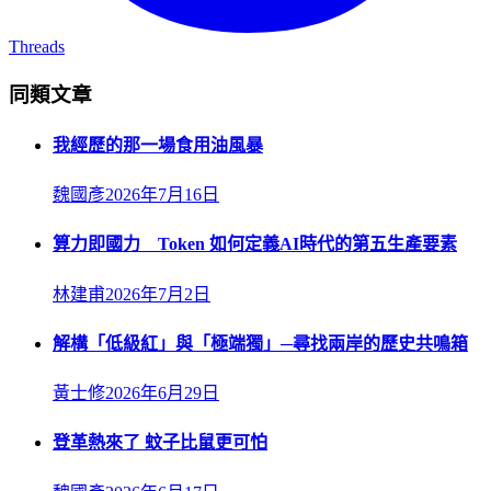
Threads
同類文章
我經歷的那一場食用油風暴
魏國彥
2026年7月16日
算力即國力 Token 如何定義AI時代的第五生產要素
林建甫
2026年7月2日
解構「低級紅」與「極端獨」─尋找兩岸的歷史共鳴箱
黃士修
2026年6月29日
登革熱來了 蚊子比鼠更可怕