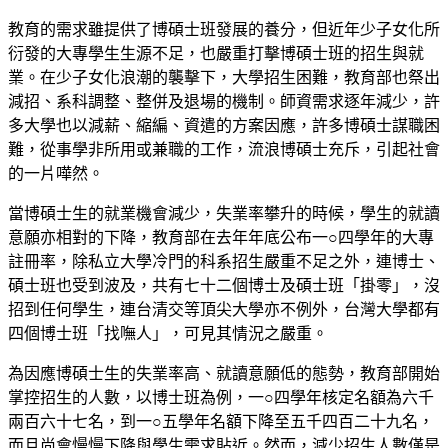
教育的需求雖提供了博碩士班發展的養分，但近年少子女化所
衍發的大專學生生源不足，也嚴重打擊博碩士班的招生與就
業。在少子女化浪潮的襲擊下，大學招生困難，教育部也祭出
減招、系科調整、整併及退場的機制。師資需求逐年減少，許
多大學也以減薪、縮編、資遣的方案因應，許多博碩士謀職困
難，從事學非所用或兼職的工作，流浪博碩士充斥，引起社會
的一片嘩然。
當博碩士生的就業機會減少，失業率攀升的時候，學生的就讀
意願亦相對的下降，教育部在去年年底公布一○四學年的大專
註冊率，除私立大學冷門的科系招生嚴重不足之外，連博士、
碩士班也受到波及，共有七十二個博士及碩士班「掛零」，沒
招到任何學生，連台清交等頂尖大學亦不例外，台灣大學都有
四個博士班「找嘸人」，可見其情況之嚴重。
為因應博碩士生的失業率高、就讀意願低的態勢，教育部開始
掌控招生的人數，以博士班為例，一○四學年核定名額為六千
兩百六十七名，到一○五學年名額下降至五千四百二十九名，
而且尚會慢慢下降與學生需求貼近。然而，減少招生人數僅是