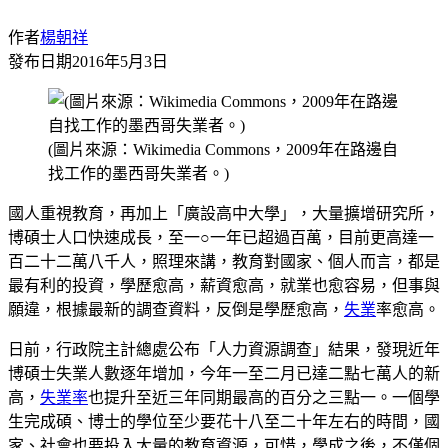
作者
楊朝祥
發布日期
2016年5月3日
(圖片來源：Wikimedia Commons，2009年在路邊自
找工作的墨西哥失業者。)
國人重視教育，再加上「廣設高中大學」，大量擴增研究所，
博碩士人口快速成長，至一○一年已超過百萬，目前更高達一
百二十二萬八千人，照理來講，教育對國家、個人而言，都是
最有利的投資，學歷愈高，薪資愈高，就業也愈容易，但事與
願違，根據最新的調查資料，反倒是學歷愈高，
失業
率愈高。
日前，行政院主計總處公布「人力資源調查」結果，發現近年
博碩士失業人數逐年增加，今年一至二月已達二點七萬人的新
高，
失業率
也提升至近三年同期最高的百分之三點一。一個學
生完成碩、博士的學位至少要花十八至二十年左右的時間，國
家、社會也要投入大量的教育資源，可惜，學成之後，不僅個