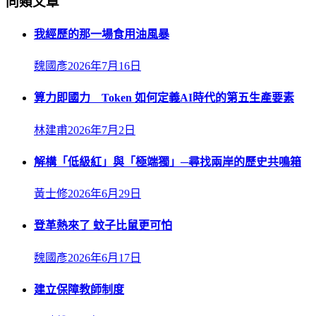
同類文章
我經歷的那一場食用油風暴
魏國彥
2026年7月16日
算力即國力 Token 如何定義AI時代的第五生產要素
林建甫
2026年7月2日
解構「低級紅」與「極端獨」─尋找兩岸的歷史共鳴箱
黃士修
2026年6月29日
登革熱來了 蚊子比鼠更可怕
魏國彥
2026年6月17日
建立保障教師制度