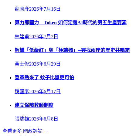
魏國彥
2026年7月16日
算力即國力 Token 如何定義AI時代的第五生產要素
林建甫
2026年7月2日
解構「低級紅」與「極端獨」─尋找兩岸的歷史共鳴箱
黃士修
2026年6月29日
登革熱來了 蚊子比鼠更可怕
魏國彥
2026年6月17日
建立保障教師制度
張瑞雄
2026年6月8日
查看更多
國政評論
→