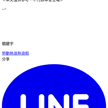
-->
關鍵字
勞動
熱浪
熱浪假
分享