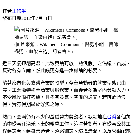
作者
王皓平
發布日期
2012年7月11日
(圖片來源：Wikimedia Commons，醫勞小組「醫師
過勞，血染白袍」記者會。)
近日天氣連創高溫，此致輿論有放「熱浪假」之倡議，贊成、
反對各有立論，然此議更有進一步討論的必要。
隨著都市化與臺灣產業的轉型，全台勞動者的就業型態已由
農、工遞漸轉移至商業與服務業，而後者多為室內勞動人力，
不受風吹雨打考驗，且多有冷氣、空調的設置，若可放熱浪
假，實有假期過於浮濫之嫌。
然而，臺灣仍有不少的基礎勞力勞動者，默默地在
台灣
各個角
落中從事汗滴禾下土的粗重工作。這些勞動者，有從事公共工
程建設者、建築營造者、道路鋪設、環境清潔，以及管線配電