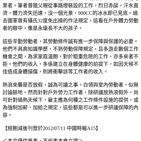
業者。筆者曾隨父親從事路燈裝設的工作，烈日赤燄，汗水直
流，體力流失迅速，沒一個光景，900CC的冰水即已見底。過
去國軍曾有攝氏32度免出操的作法規定，這看在戶外體力勞動
者的眼中，像是永遠長不大的孩子。
這些辛勤勞動者，其勞動條件誠有進一步保障與保護的必要。
他們不具高知識學歷，不熟勞動保障規定，且多游走數個工作
機會之間，為求家庭溫飽，對於粗重危險的工作，亦多來者不
拒。他們的收入，多係建立在身體健康的前提下，如因天候不
佳造成身體損傷，則將衝擊該等工作者的收入。
熱浪來襲是否放假，誠為可議之事。白領與室內勞動者，似無
討論餘地。然而針對戶外勞力工作者，除研議放熱浪假外，尚
可針對過熱天候下，雇主應為何種之工作條件設施的提供，或
為強制加薪、加給之規定，這些都是可以進一步研議保障的內
容。
【經刪減後刊登於2012/07/11 中國時報A15】
＜本文僅供參考，不代表本會立場＞