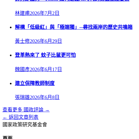
林建甫
2026年7月2日
解構「低級紅」與「極端獨」─尋找兩岸的歷史共鳴箱
黃士修
2026年6月29日
登革熱來了 蚊子比鼠更可怕
魏國彥
2026年6月17日
建立保障教師制度
張瑞雄
2026年6月8日
查看更多
國政評論
→
← 返回文章列表
國家政策研究基金會
頁面