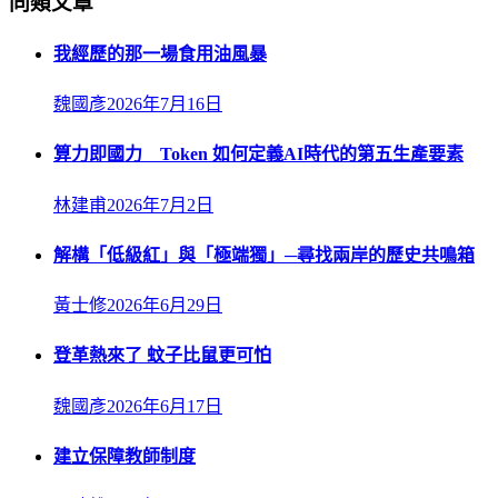
同類文章
我經歷的那一場食用油風暴
魏國彥
2026年7月16日
算力即國力 Token 如何定義AI時代的第五生產要素
林建甫
2026年7月2日
解構「低級紅」與「極端獨」─尋找兩岸的歷史共鳴箱
黃士修
2026年6月29日
登革熱來了 蚊子比鼠更可怕
魏國彥
2026年6月17日
建立保障教師制度