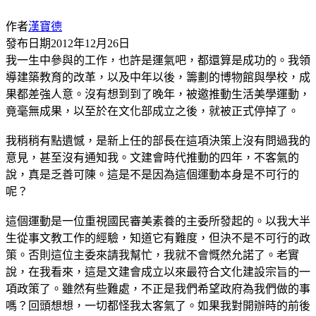
作者
漢寶德
發布日期
2012年12月26日
我一生中參與的工作，也許是運氣吧，都還算是成功的。我領
導建築教育的改革，以及中年以後，籌劃的博物館與學校，成
果都差強人意。沒有想到到了晚年，被邀推動生活美學運動，
竟毫無成果，以至於在文化部成立之後，就被正式停掉了。
我稍稍有點遺憾，是新上任的部長在這項決策上沒有問過我的
意見，甚至沒有通知我。文建會時代推動的四年，不客氣的
說，真是乏善可陳。這是不是因為這個運動本身是不可行的
呢？
這個運動是一位重視國民審美素養的主委所發起的。以我大半
生從事文教工作的經驗，知道它有難度，但決不是不可行的政
策。否則這位主委來請我幫忙，我就不會慨然允諾了。老實
說，在我看來，這是文建會成立以來最符合文化建設宗旨的一
項政策了。雖然有些難處，不正是我們希望政府為我們做的事
嗎？回頭想想，一切都怪我太客氣了。如果我對開辦時的前後