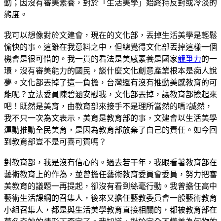
動；因沒有審美素養，對於「生活美學」始終持反對或冷淡的
態度。
我可以想像對於文建會，現在的文化部，丟掉生活美學是輕鬆
愉快的事。這雖在我意料之中，但總覺得文化部丟掉這樣一個
機會是很可惜的。我一貫的看法是美感素養是國家
競爭力
的一
環，沒有審美能力的國民，談什麼文化創意產業根本是痴人說
夢。文化部丟掉了這一負擔，台灣還有沒有推動美感教育的可
能呢？立法委員陳碧涵安慰我，文化部丟掉，讓教育部撿起來
吧！既然是美育，由教育部來接手不是理所當然的嗎?誠然，
我不只一次為文表示，美育是教育部的事，文建會以生活美學
運動推動全民美育，是因為教育部放棄了自己的責任。如今回
到教育部豈不是可喜可賀嗎？
對教育部，我是沒有信心的。過去若干年，我眼看著教育部在
藝術教育上的作為，並曾擔任藝術教育委員會委員，努力把審
美教育的議題一再提起，卻沒有看到絲毫行動。我曾擔任高中
藝術生活課綱的召集人，後來又擔任藝教委員會一般藝術教育
小組召集人，都是與生活美學教育直接相關的，都被教育部在