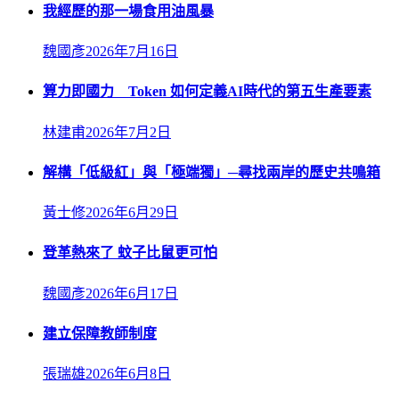
我經歷的那一場食用油風暴
魏國彥
2026年7月16日
算力即國力 Token 如何定義AI時代的第五生產要素
林建甫
2026年7月2日
解構「低級紅」與「極端獨」─尋找兩岸的歷史共鳴箱
黃士修
2026年6月29日
登革熱來了 蚊子比鼠更可怕
魏國彥
2026年6月17日
建立保障教師制度
張瑞雄
2026年6月8日