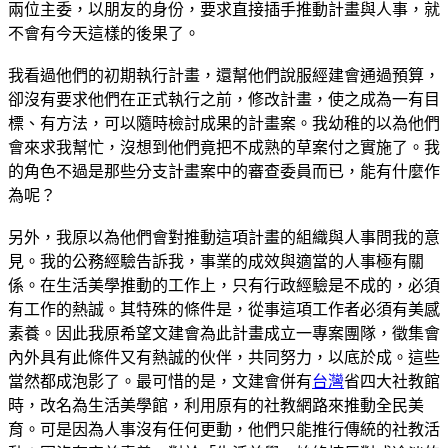
兩位主委，以朋友的身份，要求直接插手推動計畫與人事，就
不會有今天這樣的後果了。
我看過他們的初期執行計畫，還幫他們說服經建會通過預算，
卻沒有要求他們在正式執行之前，修改計畫，使之成為一有目
標、有方法，可以隨時檢討成果的計畫案。我幼稚的以為他們
會來求我幫忙，沒想到他們竟把不成熟的草案付之實施了。我
的角色不過是那些分支計畫案中的審查委員而已，能有什麼作
為呢？
另外，我原以為他們會對推動這項計畫的組織與人事問我的意
見。我的公務經驗告訴我，事業的成效與適當的人事極有關
係。在生活美學推動的工作上，只有行政經驗是不成的，必須
有工作的熱誠。其特殊的條件是，從事這項工作者必須有美感
素養。因此我原希望文建會為此計畫成立一專案團隊，徵集會
內外具有此條件又有熱誠的伙伴，共同努力，以底於成。這些
當然都成泡影了。最可惜的是，文建會併有
台灣
省四大社教館
時，改名為生活美學館，利用原有的社教網路來推動全民美
育。可是因為人事沒有任何更動，他們只能推行傳統的社教活