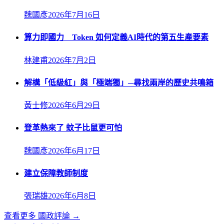
魏國彥
2026年7月16日
算力即國力 Token 如何定義AI時代的第五生產要素
林建甫
2026年7月2日
解構「低級紅」與「極端獨」─尋找兩岸的歷史共鳴箱
黃士修
2026年6月29日
登革熱來了 蚊子比鼠更可怕
魏國彥
2026年6月17日
建立保障教師制度
張瑞雄
2026年6月8日
查看更多
國政評論
→