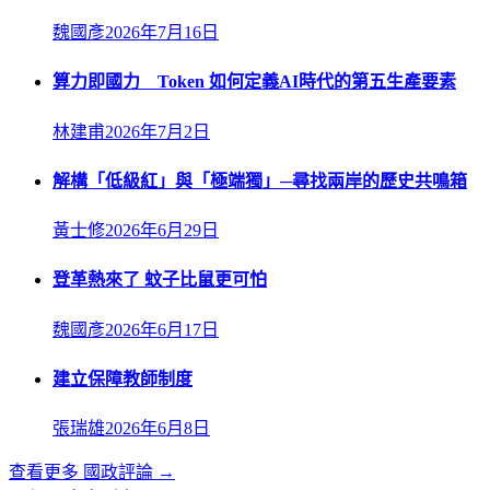
魏國彥
2026年7月16日
算力即國力 Token 如何定義AI時代的第五生產要素
林建甫
2026年7月2日
解構「低級紅」與「極端獨」─尋找兩岸的歷史共鳴箱
黃士修
2026年6月29日
登革熱來了 蚊子比鼠更可怕
魏國彥
2026年6月17日
建立保障教師制度
張瑞雄
2026年6月8日
查看更多
國政評論
→