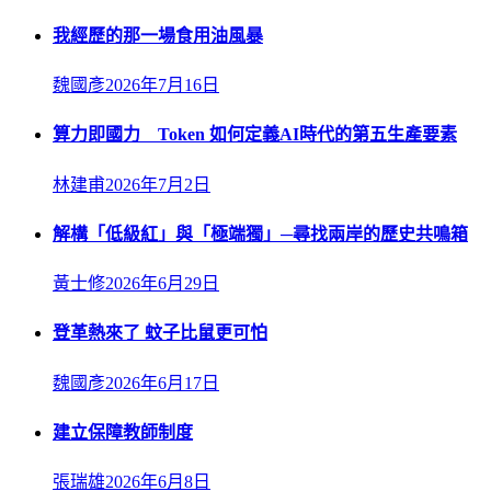
我經歷的那一場食用油風暴
魏國彥
2026年7月16日
算力即國力 Token 如何定義AI時代的第五生產要素
林建甫
2026年7月2日
解構「低級紅」與「極端獨」─尋找兩岸的歷史共鳴箱
黃士修
2026年6月29日
登革熱來了 蚊子比鼠更可怕
魏國彥
2026年6月17日
建立保障教師制度
張瑞雄
2026年6月8日