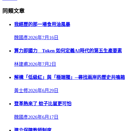
同類文章
我經歷的那一場食用油風暴
魏國彥
2026年7月16日
算力即國力 Token 如何定義AI時代的第五生產要素
林建甫
2026年7月2日
解構「低級紅」與「極端獨」─尋找兩岸的歷史共鳴箱
黃士修
2026年6月29日
登革熱來了 蚊子比鼠更可怕
魏國彥
2026年6月17日
建立保障教師制度