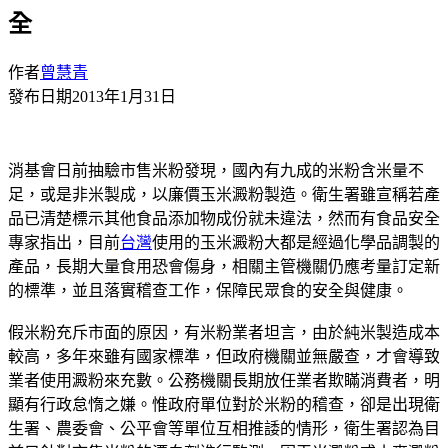
全
作者
曾慧青
發布日期
2013年1月31日
消基會日前抽驗市售米粉發現，國內有九成的米粉含米量不
足，或是非米製成，以廉價玉米澱粉製造。衛生署雖宣稱若產
品已清楚標示其他食品添加物成份就未違法，然而有食品安全
專家指出，目前
台灣
使用的玉米澱粉大都是經過化學品調製的
產品，長期大量食用恐會傷身，相關主管機關仍應考量訂定新
的標準，並且落實稽查工作，保障民眾食的安全與健康。
假米粉充斥市面的原因，有米粉業者坦言，由於純米製造成本
較高，多年來雖有國家標準，但政府機關並無嚴查，才會導致
業者使用澱粉來充數。公務機關長期放任業者欺瞞消費者，明
顯有行政怠惰之嫌。惟政府單位對於米粉的稽查，卻是出現衛
生署、農委會、公平會等單位互相推諉的情形，衛生署認為目