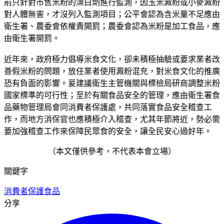
前只針對市售米粉的漂白劑進行監測，因玉米澱粉或小麥澱粉
對人體無害，才沒列入監測項目；公平會認為含米量不足應由
衛生署、農委會依權責開罰；農委會認為米粉是加工食品，應
由衛生署開罰。
近年來，政府極力倡導米食文化，卻未積極抽驗或要求業者改
善假米粉的問題，放任業者使用澱粉混充，對米食文化的推廣
恐有負面的影響。爰建議衛生主管機關與標檢局研商調整米粉
國家標準的可行性；至於有關食品安全的管理，應由衛生署食
品藥物管理局會同消費者保護處，共同落實食品安全稽查工
作，而地方消保官也應積極介入稽查，尤其年節將近，勢必需
要加強稽查工作來保障民眾食的安全，讓全民安心過好年。
（本文僅供參考，不代表本會立場）
關鍵字
消費者保護
食品
分享