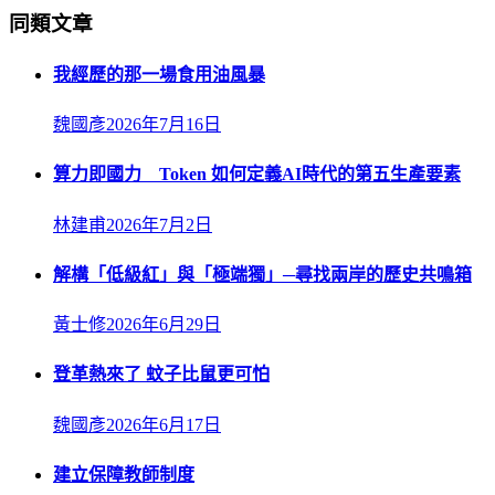
同類文章
我經歷的那一場食用油風暴
魏國彥
2026年7月16日
算力即國力 Token 如何定義AI時代的第五生產要素
林建甫
2026年7月2日
解構「低級紅」與「極端獨」─尋找兩岸的歷史共鳴箱
黃士修
2026年6月29日
登革熱來了 蚊子比鼠更可怕
魏國彥
2026年6月17日
建立保障教師制度