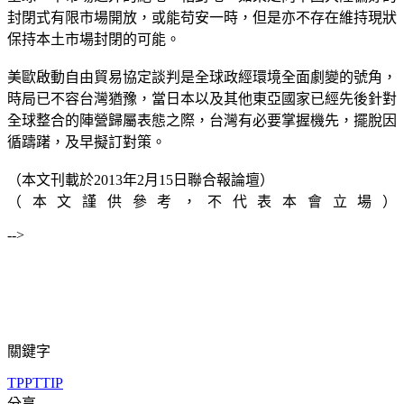
封閉式有限市場開放，或能苟安一時，但是亦不存在維持現狀
保持本土市場封閉的可能。
美歐啟動自由貿易協定談判是全球政經環境全面劇變的號角，
時局已不容台灣猶豫，當日本以及其他東亞國家已經先後針對
全球整合的陣營歸屬表態之際，台灣有必要掌握機先，擺脫因
循躊躇，及早擬訂對策。
（本文刊載於2013年2月15日聯合報論壇）
（本文謹供參考，不代表本會立場）
-->
關鍵字
TPP
TTIP
分享