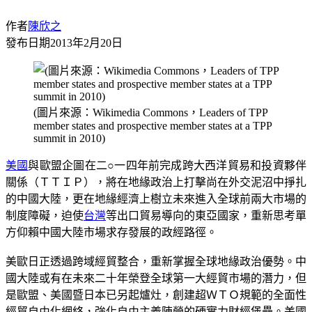
作者
陳欣之
發布日期
2013年2月20日
(圖片來源：Wikimedia Commons，Leaders of TPP
member states and prospective member states at a TPP
summit in 2010)
美國
與歐盟企圖在二○一四年前完成跨大西洋貿易和投資夥伴
關係（ＴＴＩＰ），將在地緣政治上打擊尚在外交泥沼中掙扎
的中國大陸，更在地緣經濟上樹立未來進入全球前兩大市場的
制度障礙，迫使
台灣
等出口貿易導向的東亞國家，重新思考單
方仰賴中國大陸市場求存發展的政經路徑。
美歐日正透過跨域經貿整合，重新掌握全球地緣政治優勢。中
國大陸或有在未來二十年榮登全球第一大經貿市場的潛力，但
是歐盟、美國暨日本已另起爐灶，創建超ＷＴＯ規範的全面性
經貿自由化網絡，強化自由主義陣營的硬實力財經堡壘。美國