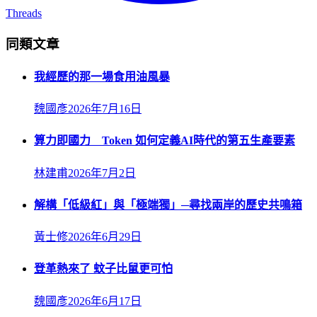
Threads
同類文章
我經歷的那一場食用油風暴
魏國彥
2026年7月16日
算力即國力 Token 如何定義AI時代的第五生產要素
林建甫
2026年7月2日
解構「低級紅」與「極端獨」─尋找兩岸的歷史共鳴箱
黃士修
2026年6月29日
登革熱來了 蚊子比鼠更可怕
魏國彥
2026年6月17日