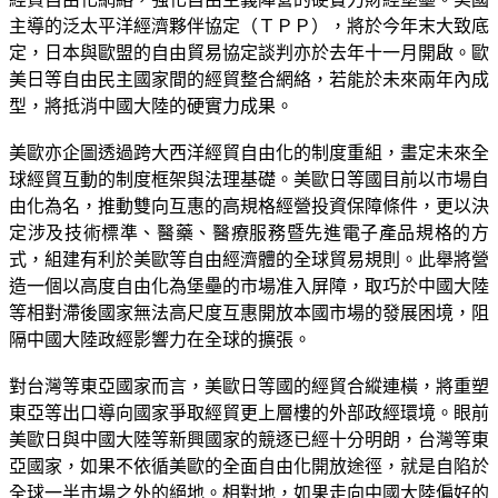
主導的泛太平洋經濟夥伴協定（ＴＰＰ），將於今年末大致底
定，日本與歐盟的自由貿易協定談判亦於去年十一月開啟。歐
美日等自由民主國家間的經貿整合網絡，若能於未來兩年內成
型，將抵消中國大陸的硬實力成果。
美歐亦企圖透過跨大西洋經貿自由化的制度重組，畫定未來全
球經貿互動的制度框架與法理基礎。美歐日等國目前以市場自
由化為名，推動雙向互惠的高規格經營投資保障條件，更以決
定涉及技術標準、醫藥、醫療服務暨先進電子產品規格的方
式，組建有利於美歐等自由經濟體的全球貿易規則。此舉將營
造一個以高度自由化為堡壘的市場准入屏障，取巧於中國大陸
等相對滯後國家無法高尺度互惠開放本國市場的發展困境，阻
隔中國大陸政經影響力在全球的擴張。
對台灣等東亞國家而言，美歐日等國的經貿合縱連橫，將重塑
東亞等出口導向國家爭取經貿更上層樓的外部政經環境。眼前
美歐日與中國大陸等新興國家的競逐已經十分明朗，台灣等東
亞國家，如果不依循美歐的全面自由化開放途徑，就是自陷於
全球一半市場之外的絕地。相對地，如果走向中國大陸偏好的