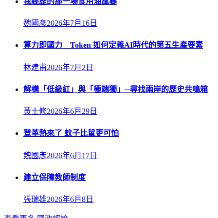
我經歷的那一場食用油風暴
魏國彥
2026年7月16日
算力即國力 Token 如何定義AI時代的第五生產要素
林建甫
2026年7月2日
解構「低級紅」與「極端獨」─尋找兩岸的歷史共鳴箱
黃士修
2026年6月29日
登革熱來了 蚊子比鼠更可怕
魏國彥
2026年6月17日
建立保障教師制度
張瑞雄
2026年6月8日