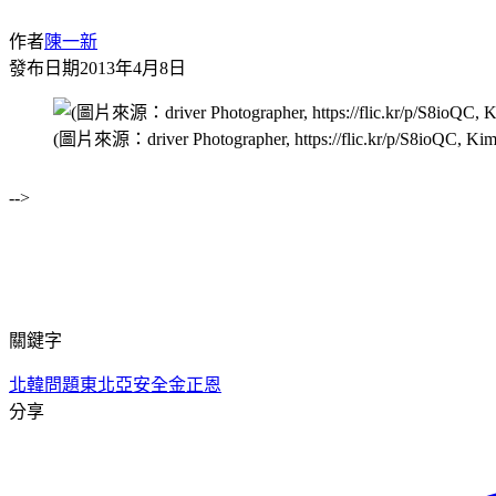
作者
陳一新
發布日期
2013年4月8日
(圖片來源：driver Photographer, https://flic.kr/p/S8ioQC, Kim J
-->
關鍵字
北韓問題
東北亞安全
金正恩
分享