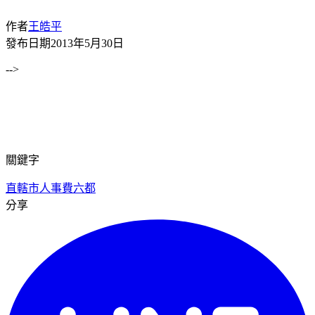
作者
王皓平
發布日期
2013年5月30日
-->
關鍵字
直轄市
人事費
六都
分享