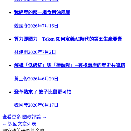
我經歷的那一場食用油風暴
魏國彥
2026年7月16日
算力即國力 Token 如何定義AI時代的第五生產要素
林建甫
2026年7月2日
解構「低級紅」與「極端獨」─尋找兩岸的歷史共鳴箱
黃士修
2026年6月29日
登革熱來了 蚊子比鼠更可怕
魏國彥
2026年6月17日
查看更多
國政評論
→
← 返回文章列表
國家政策研究基金會