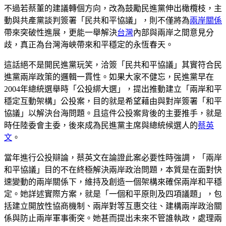
不過若蔡董的建議轉個方向，改為鼓勵民進黨伸出橄欖枝，主
動與共產黨談判簽署「民共和平協議」，則不僅將為
兩岸關係
帶來突破性進展，更能一舉解決
台灣
內部與兩岸之間意見分
歧，真正為台灣海峽帶來和平穩定的永恆春天。
這話絕不是開民進黨玩笑，洽簽「民共和平協議」其實符合民
進黨兩岸政策的邏輯一貫性。如果大家不健忘，民進黨早在
2004年總統選舉時「公投綁大選」，提出推動建立「兩岸和平
穩定互動架構」公投案，目的就是希望藉由與對岸簽署「和平
協議」以解決台海問題。且這件公投案背後的主要推手，就是
時任陸委會主委，後來成為民進黨主席與總統候選人的
蔡英
文
。
當年進行公投辯論，蔡英文在論證此案必要性時強調，「兩岸
和平協議」目的不在終極解決兩岸政治問題，本質是在面對快
速變動的兩岸關係下，維持及創造一個架構來確保兩岸和平穩
定。她詳述實際方案，就是「一個和平原則及四項議題」，包
括建立開放性協商機制、兩岸對等互惠交往、建構兩岸政治關
係與防止兩岸軍事衝突。她甚而提出未來不管誰執政，處理兩