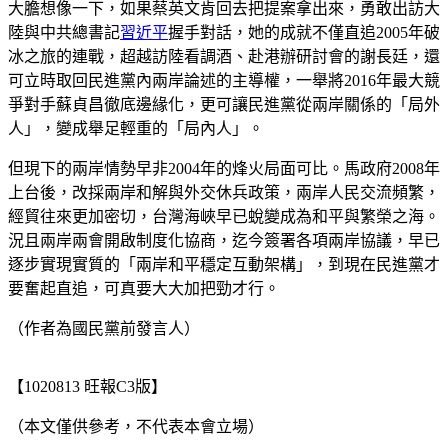
大膽想像一下，如果蔡英文肯回去把提案拿出來，勇敢出訪大
陸與中共總書記
習近平
握手對話，她的成就不僅直追2005年破
冰之旅的連戰，超越訪陸看調酒、赴港辦研討會的謝長廷，還
可立時取回民進黨內兩岸論述的主導權，一舉將2016年最大競
爭對手蘇貞昌徹底邊緣化，更可讓民進黨從兩岸關係的「局外
人」，變成舉足輕重的「局內人」。
但現下的兩岸情勢早非2004年的烽火局面可比。馬政府2008年
上台後，改採兩岸和解與外交休兵政策，兩岸人民交流頻繁，
經貿往來更加密切，台灣海峽早已蛻變成為和平與繁榮之海。
況且兩岸兩會開啟制度化協商，迄今簽署各項兩岸協議，早已
逐步實現實質的「兩岸和平穩定互動架構」，到現在民進黨才
要奮起直追，可真要大大加把勁才行。
（作者為國民黨前發言人）
【1020813 旺報C3版】
（本文僅供參考，不代表本會立場）