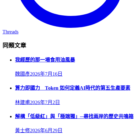
Threads
同類文章
我經歷的那一場食用油風暴
魏國彥
2026年7月16日
算力即國力 Token 如何定義AI時代的第五生產要素
林建甫
2026年7月2日
解構「低級紅」與「極端獨」─尋找兩岸的歷史共鳴箱
黃士修
2026年6月29日