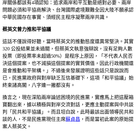
岸關係都該有4項認知：追求兩岸和平互動是絕對必要、兩岸
問題必須和平協商解決、台灣國際處境艱難全因大陸不願承認
中華民國存在事實、須經民主程序凝聚兩岸共識。
蔡英文曾力推和平協議
這話不僅說得好聽，當時蔡英文的推動態度還異常堅決。其實
320 公投結果並未過關，但蔡英文執意強辯說，沒有足夠人數
投票（即投票率未超過50%）是程序上原因，「不代表人民否
決這個提案，也不減損這個提案的實質價值，因此行政機關還
是會推動和平架構。」不過後來發展證明這些話只是說說而
已，民進黨政府與對岸缺乏互信基礎下，這項「和平協議」始
終束諸高閣，八字連一撇都沒有。
換言之，現在深陷兩岸論述困境的民進黨，實應馬上把這壓箱
寶翻出來，據以積極與對岸交流對話，更應主動提案與中共談
判「民共和平協議」。而且坦白說，此時最該出面領導民共和
談的人，不是民進黨現任主席
蘇貞昌
，而是當初此案的原始提
案人蔡英文。