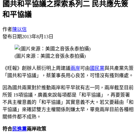
國共和平協議之探索系列二 民共應先簽
和平協議
作者
陳以信
發布日期
2013年8月13日
(圖片來源：美國之音張永泰拍攝)
《旺報》創辦人蔡衍明上周建議
兩岸
可由
國民黨
與共產黨先簽
「國共和平協議」，蔡董事長用心良苦，可惜沒有搔到癢處。
因為國共兩黨對於推動兩岸和平早就有志一同，兩岸截至目前
所簽 19項協議，廣義來說每項都是「和平協議」，再要簽署
不具主權意義的「和平協議」其實意義不大。若又要藉由「和
平協議」來確認雙方主權關係則嫌太早，畢竟兩岸目前各種相
關條件都不成熟。
符合
民進黨
兩岸政策