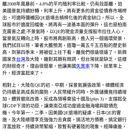
離2008年風暴前，4.8%的平均殖利率比較，仍有段距離，迨
美國景氣持續好轉，利率上升，將有更多的資金從債券市場榨
出，可適時彌補因QE退場去槓桿化後的資金缺口，所以，全
球股市於適度回檔後，將再有一波基本面的彈升，這也是柏南
克厲害之處:不景氣時，以QE的現金流量支撐股市拉住人心，
當景氣反轉向上時，股市將再創新高，進入另一個循環榮景，
我們拭目以待，筆者大膽預測，道瓊一萬五千五百點的歷史新
高，到第四季末，將被從上往下看，離我們很遠很遠了。新興
國家含
台灣
及大陸，雖對其頗有微詞，但台灣就是缺乏，這樣
的財經奇才，理由很簡單，他讓美國
失業率
下降、就業率上
升，經濟富起來了。
相對上，大陸在QE的初、中期，採景氣擴張政策，總體經濟
仍持續呈高成長的趨勢，人民幣緩升同時，外匯儲備竟持續增
加，體質徹底改善，反成為領導東協十國及(plus 3)，支撐起全
球GDP下滑的功臣，讓東南亞成功度過金融海嘯與歐債危
機。今年第一、二季，因美國QE退場的疑慮，日本QE的實
施，及大陸總理李克強強力去貪腐，搞活地方債務，搞定銀行
浮濫放款，持續貨幣緊縮，致暫有硬著陸的現象。經陣痛後，