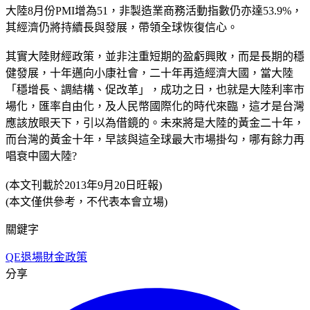
大陸8月份PMI增為51，非製造業商務活動指數仍亦達53.9%，
其經濟仍將持續長與發展，帶領全球恢復信心。
其實大陸財經政策，並非注重短期的盈虧興敗，而是長期的穩
健發展，十年邁向小康社會，二十年再造經濟大國，當大陸
「穩增長、調結構、促改革」，成功之日，也就是大陸利率市
場化，匯率自由化，及人民幣國際化的時代來臨，這才是台灣
應該放眼天下，引以為借鏡的。未來將是大陸的黃金二十年，
而台灣的黃金十年，早該與這全球最大市場掛勾，哪有餘力再
唱衰中國大陸?
(本文刊載於2013年9月20日旺報)
(本文僅供參考，不代表本會立場)
關鍵字
QE退場
財金政策
分享