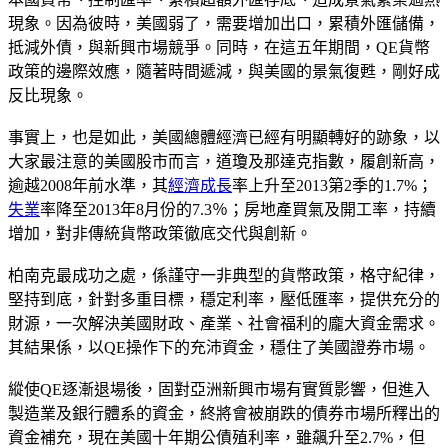
現象。因為彼時，美國弱了，需要增加出口，累積外匯儲備，
抵減外債，與新興市場競爭。同時，在這五年期間，QE貨幣
政策的邊際效應，隨著時間遞減，與美國的景氣復甦，剛好成
反比現象。
事實上，也是如此，美國總體經濟已經有明顯轉好的跡象，以
大家最注意的美國股市而言，道瓊及那達克指數，履創新高，
逾越2008年前水準，其
經濟成長
率上升至2013第2季的1.7%；
失業
率降至2013年8月份的7.3％；房地產買氣及開工率，持續
增加，對非傳統貨幣政策徹底交代與創新。
柏南克最成功之處，係謹守一非典型的貨幣政策，格守紀律，
堅持到底，針對多重目標，穩定利率，壓低匯率，提供充分的
財源，一次解決美國財政、產業、社會福利的龐大資金需求。
其結果係，以QE操作下的充沛資金，穩住了美國證券市場。
縱使QE逐漸退場後，固對亞洲新興市場有實質影響，但進入
製造業及銀行體系的資金，終將會被崩跌的債券市場所釋出的
資金補充，現在美國十年期公債殖利率，雖飆升至2.7%，但