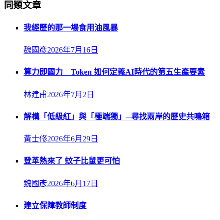
同類文章
我經歷的那一場食用油風暴
魏國彥
2026年7月16日
算力即國力 Token 如何定義AI時代的第五生產要素
林建甫
2026年7月2日
解構「低級紅」與「極端獨」─尋找兩岸的歷史共鳴箱
黃士修
2026年6月29日
登革熱來了 蚊子比鼠更可怕
魏國彥
2026年6月17日
建立保障教師制度