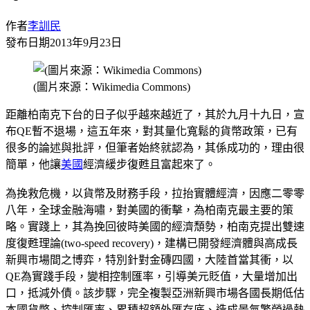
作者
李訓民
發布日期
2013年9月23日
(圖片來源：Wikimedia Commons)
距離柏南克下台的日子似乎越來越近了，其於九月十九日，宣
布QE暫不退場，這五年來，對其量化寬鬆的貨幣政策，已有
很多的論述與批評，但筆者始終就認為，其係成功的，理由很
簡單，他讓
美國
經濟緩步復甦且富起來了。
為挽救危機，以貨幣及財務手段，拉抬實體經濟，因應二零零
八年，全球金融海嘯，對美國的衝擊，為柏南克最主要的策
略。實踐上，其為挽回彼時美國的經濟頹勢，柏南克提出雙速
度復甦理論(two-speed recovery)，建構已開發經濟體與高成長
新興市場間之博弈，特別針對金磚四國，大陸首當其衝，以
QE為實踐手段，變相控制匯率，引導美元貶值，大量增加出
口，抵減外債。該步驟，完全複製亞洲新興市場各國長期低估
本國貨幣、控制匯率、累積超額外匯存底、造成景氣繁榮過熱