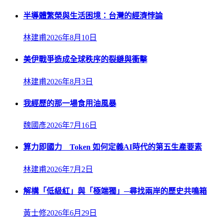
半導體繁榮與生活困境：台灣的經濟悖論
林建甫
2026年8月10日
美伊戰爭造成全球秩序的裂縫與衝擊
林建甫
2026年8月3日
我經歷的那一場食用油風暴
魏國彥
2026年7月16日
算力即國力 Token 如何定義AI時代的第五生產要素
林建甫
2026年7月2日
解構「低級紅」與「極端獨」─尋找兩岸的歷史共鳴箱
黃士修
2026年6月29日