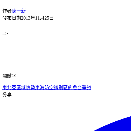
作者
陳一新
發布日期
2013年11月25日
-->
關鍵字
東北亞區域情勢
東海防空識別區
釣魚台爭議
分享