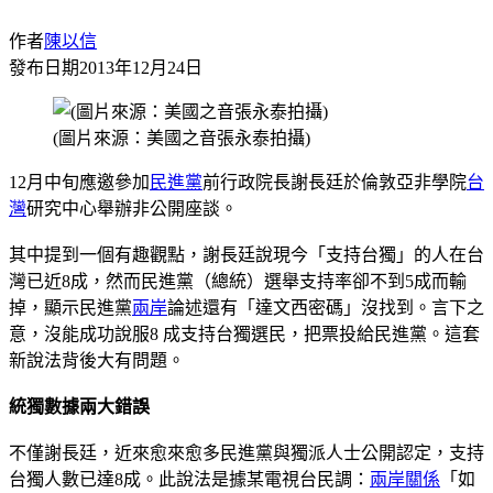
作者
陳以信
發布日期
2013年12月24日
(圖片來源：美國之音張永泰拍攝)
12月中旬應邀參加
民進黨
前行政院長謝長廷於倫敦亞非學院
台
灣
研究中心舉辦非公開座談。
其中提到一個有趣觀點，謝長廷說現今「支持台獨」的人在台
灣已近8成，然而民進黨（總統）選舉支持率卻不到5成而輸
掉，顯示民進黨
兩岸
論述還有「達文西密碼」沒找到。言下之
意，沒能成功說服8 成支持台獨選民，把票投給民進黨。這套
新說法背後大有問題。
統獨數據兩大錯誤
不僅謝長廷，近來愈來愈多民進黨與獨派人士公開認定，支持
台獨人數已達8成。此說法是據某電視台民調：
兩岸關係
「如