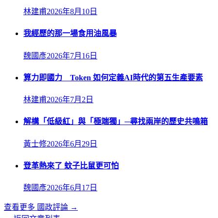
林建甫
2026年8月10日
我經歷的那一場食用油風暴
魏國彥
2026年7月16日
算力即國力 Token 如何定義AI時代的第五生產要素
林建甫
2026年7月2日
解構「低級紅」與「極端獨」─尋找兩岸的歷史共鳴箱
黃士修
2026年6月29日
登革熱來了 蚊子比鼠更可怕
魏國彥
2026年6月17日
查看更多
國政評論
→