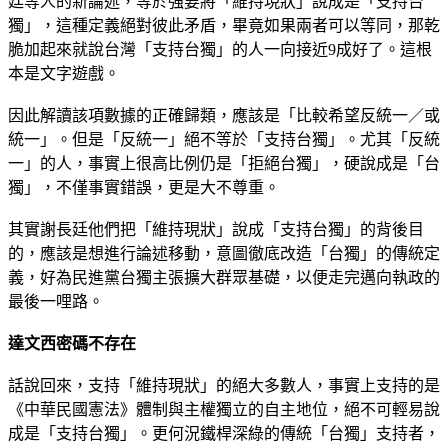
廷等人的新論述，等於強要將「維持現狀」說成是「支持台
獨」，這種定義絕對彼此矛盾，畢竟如果兩者可以等同，那乾
脆加起來就說台灣「支持台獨」的人一向接近9成好了。這根
本是文字遊戲。
因此解讀該項數據的正確歸類，應該是「比較希望反統一／或
統一」。但是「反統一」絕不等於「支持台獨」。尤其「反統
一」的人，事實上很高比例仍是「拒絕台獨」，硬說成是「台
獨」，不僅事實錯誤，更是大不尊重。
其實謝長廷他們把「維持現狀」說成「支持台獨」的背後目
的，應該是想進行論述移動，意圖徹底改造「台獨」的傳統定
義，好為民進黨台獨主張擴大群眾基礎，以便走完邁向執政的
最後一哩路。
達文西密碼不存在
話說回來，支持「維持現狀」的絕大多數人，事實上支持的是
《中華民國憲法》體制與主權獨立的自主地位，絕不可輕易說
成是「支持台獨」。更何況鐵桿深綠的傳統「台獨」支持者，