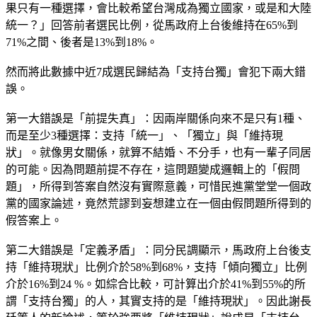
果只有一種選擇，會比較希望台灣成為獨立國家，或是和大陸
統一？」回答前者選民比例，從馬政府上台後維持在65%到
71%之間、後者是13%到18%。
然而將此數據中近7成選民歸結為「支持台獨」會犯下兩大錯
誤。
第一大錯誤是「前提失真」：因兩岸關係向來不是只有1種、
而是至少3種選擇：支持「統一」、「獨立」與「維持現
狀」。就像男女關係，就算不結婚、不分手，也有一輩子同居
的可能。因為問題前提不存在，這問題變成邏輯上的「假問
題」，所得到答案自然沒有實際意義，可惜民進黨堂堂一個政
黨的國家論述，竟然荒謬到妄想建立在一個由假問題所得到的
假答案上。
第二大錯誤是「定義矛盾」：同分民調顯示，馬政府上台後支
持「維持現狀」比例介於58%到68%，支持「傾向獨立」比例
介於16%到24 %。如綜合比較，可計算出介於41%到55%的所
謂「支持台獨」的人，其實支持的是「維持現狀」。因此謝長