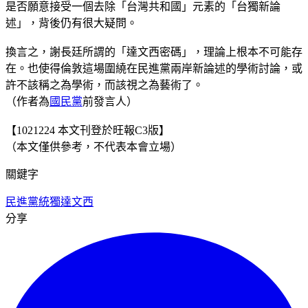
是否願意接受一個去除「台灣共和國」元素的「台獨新論
述」，背後仍有很大疑問。
換言之，謝長廷所謂的「達文西密碼」，理論上根本不可能存
在。也使得倫敦這場圍繞在民進黨兩岸新論述的學術討論，或
許不該稱之為學術，而該視之為藝術了。
（作者為
國民黨
前發言人）
【1021224 本文刊登於旺報C3版】
（本文僅供參考，不代表本會立場）
關鍵字
民進黨
統獨
達文西
分享