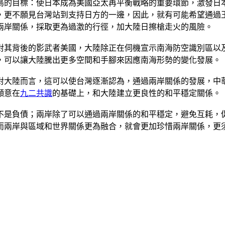
鳥的目標：使日本成為美國亞太再平衡戰略的重要環節，激發日
，更不願見台灣站到支持日方的一邊，因此，就有可能希望通過
兩岸關係，採取更為過激的行徑，加大陸日擦槍走火的風險。
對其背後的影武者美國，大陸除正在伺機宣示南海防空識別區以
，可以讓大陸騰出更多空間和手腳來因應南海形勢的變化發展。
對大陸而言，這可以使台灣逐漸認為，通過兩岸關係的發展，中
願意在
九二共識
的基礎上，和大陸建立更良性的和平穩定關係。
不是負債；兩岸除了可以通過兩岸關係的和平穩定，避免互耗，
而兩岸與區域和世界關係更為融合，就會更加珍惜兩岸關係，更