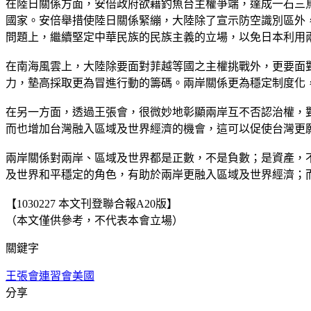
在陸日關係方面，安倍政府欲藉釣魚台主權爭端，達成一石三
國家。安倍舉措使陸日關係緊繃，大陸除了宣示防空識別區外
問題上，繼續堅定中華民族的民族主義的立場，以免日本利用
在南海風雲上，大陸除要面對菲越等國之主權挑戰外，更要面
力，墊高採取更為冒進行動的籌碼。兩岸關係更為穩定制度化
在另一方面，透過王張會，很微妙地彰顯兩岸互不否認治權，
而也增加台灣融入區域及世界經濟的機會，這可以促使台灣更
兩岸關係對兩岸、區域及世界都是正數，不是負數；是資產，
及世界和平穩定的角色，有助於兩岸更融入區域及世界經濟；
【1030227 本文刊登聯合報A20版】
（本文僅供參考，不代表本會立場）
關鍵字
王張會
連習會
美國
分享