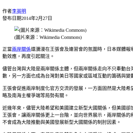
作者
李英明
發布日期
2014年2月27日
(圖片來源：Wikimedia Commons)
正當
兩岸關係
還瀰漫在王張會及連習會的氛圍時，日本媒體報
動效應，再度引起關注。
儘管台灣與大陸是兩岸關係主體，但兩岸關係走向不只牽動台
數，另一方面也成為台灣對美日等國家或區域互動的籌碼與變
王張會促進兩岸制度化官方交流的發展，一方面固然是大陸希
略及南海主權爭端等局勢有關。
近幾年來，儘管大陸希望和美國建立新型大國關係，但美國卻
王張會，讓兩岸關係更上一台階，並向世界展示，兩岸關係的
不會成為大陸推動與美國發展新型大國關係的制肘因素。