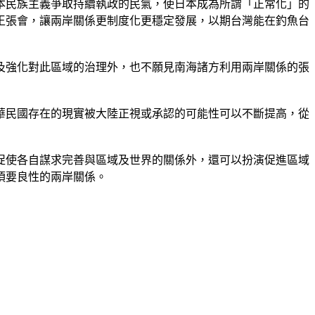
本民族主義爭取持續執政的民氣，使日本成為所謂「正常化」的
王張會，讓兩岸關係更制度化更穩定發展，以期台灣能在釣魚台
及強化對此區域的治理外，也不願見南海諸方利用兩岸關係的張
華民國存在的現實被大陸正視或承認的可能性可以不斷提高，從
促使各自謀求完善與區域及世界的關係外，還可以扮演促進區域
須要良性的兩岸關係。