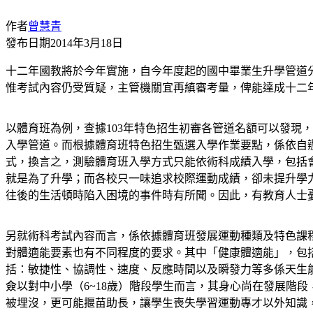
作者
曾慧青
發布日期
2014年3月18日
十二年國教將於今年實施，自今年度起的國中畢業生升學管道
惟考試內容仍受質疑，主管機關宜再縝審考量，俾能達成十二
以體育班為例，查據103年特色招生初審各管道名額可以發現，
入學管道。而根據體育班特色招生甄選入學作業要點，係依自
式，換言之，測驗體育班入學方式只能依術科成績入學，包括
就是為了升學；而各校只一味追求校際運動成績，卻未提升學
往後的生活頓時陷入困境的事件時有所聞。因此，有教育人士
另就術科考試內容而言，係依據體育班發展運動種類及特色課
對體適能要素也有不同程度的要求。其中「健康體適能」，包
括：敏捷性、協調性、速度、反應時間以及瞬發力等多係天生
僉以對中小學（6~18歲）階段學生而言，其身心尚在發展階
被埋沒，更可能揠苗助長，讓學生喪失學習運動專才以外知識