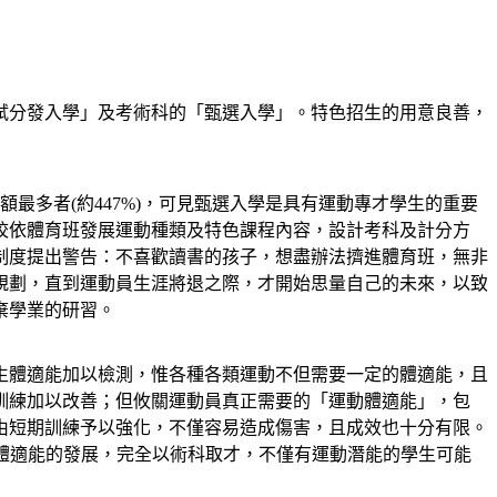
試分發入學」及考術科的「甄選入學」。特色招生的用意良善，
最多者(約447%)，可見甄選入學是具有運動專才學生的重要
校依體育班發展運動種類及特色課程內容，設計考科及計分方
制度提出警告：不喜歡讀書的孩子，想盡辦法擠進體育班，無非
規劃，直到運動員生涯將退之際，才開始思量自己的未來，以致
棄學業的研習。
生體適能加以檢測，惟各種各類運動不但需要一定的體適能，且
訓練加以改善；但攸關運動員真正需要的「運動體適能」，包
由短期訓練予以強化，不僅容易造成傷害，且成效也十分有限。
、體適能的發展，完全以術科取才，不僅有運動潛能的學生可能