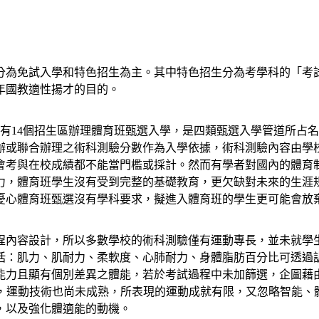
分為免試入學和特色招生為主。其中特色招生分為考學科的「考
年國教適性揚才的目的。
有14個招生區辦理體育班甄選入學，是四類甄選入學管道所占名額
辦或聯合辦理之術科測驗分數作為入學依據，術科測驗內容由學
會考與在校成績都不能當門檻或採計。然而有學者對國內的體育
力，體育班學生沒有受到完整的基礎教育，更欠缺對未來的生涯
憂心體育班甄選沒有學科要求，擬進入體育班的學生更可能會放
程內容設計，所以多數學校的術科測驗僅有運動專長，並未就學
括：肌力、肌耐力、柔軟度、心肺耐力、身體脂肪百分比可透過
能力且顯有個別差異之體能，若於考試過程中未加篩選，企圖藉
段，運動技術也尚未成熟，所表現的運動成就有限，又忽略智能
，以及強化體適能的動機。