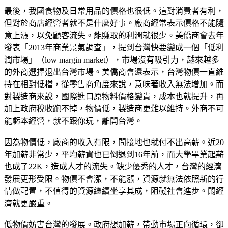
最後，我國食物及日常用品的價格也很低。這對消費者有利，
但對於商店經營者就不是什麼好事。廠商經常表示價格不能隨
意上漲，以免顧客流失。能賺取的利潤就很少。美僑商會去年
發表「2013年商業景氣調查」，提到台灣快要變成一個「低利
潤市場」（low margin market），市場沒有吸引力，越來越多
的外商選擇退出台灣市場。美僑商會還表示，台灣物價一直維
持在相對低檔，從零售商角度來說，意味著收入無法增加。而
對製造商來說，國際進口原物料價格變貴，成本也就提升，再
加上政府稅收跑不掉，物價低，製造商更難以維持。外商不可
能虧本經營，就不跟你玩，離開台灣。
因為物價低，廠商的收入有限，間接地也就付不出高薪。近20
年加薪非常少，平均薪資也已倒退到16年前，而大學畢業起薪
也成了22K，造成人才的流失。缺少優秀的人才，台灣的經濟
發展更形受限。物價不會漲，不能漲，資源就無法依照新的行
情做配置，不值得的資源繼續坐享其成，阻礙社會進步。悶經
濟就更嚴重。
低物價妨害台灣的發展。政府想加薪，帶動市場正向循環，卻