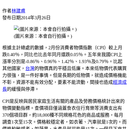
作者
林建甫
發布日期
2014年3月26日
(圖片來源：本會自行拍攝。)
根據主計總處的數據，2月份消費者物價指數（CPI）較上月
跌0.40％，同比也比去年同月還跌0.05％。五年來我國CPI上
漲率分別是-0.86％、0.96％、1.42％、1.93％及0.79％。比起
其他國家，
台灣
的物價真的平穩且低廉。本來低物價代表購買
力很強，是一件好事情。但是長期的低物價，就造成價格機能
不彰，資源不能有效分配，要素不能流動，間接也造成
經濟成
長
的緩慢與停滯。
CPI是反映與居民家庭生活有關的產品及勞務價格統計出來的
物價變動指標。查價項目僅涵蓋食衣住行育樂等消費支出有
370個項目群，約18,000種不同規格花色的商品或服務，每月
調查1次至15次。價格較穩定者，如衣著、汽車就是1次的。而
價格較敏感者，如蔬果、水產品就可能是15次。一個月下來共