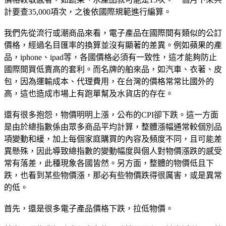
計要查35,000項次，之後依國際規範進行編算。
我們先從流行或潮商品來看，電子產品在國際間有類似的公訂
價格，經過名目匯率的換算並沒有顯著的差異。例如蘋果的產
品，iphone、ipad等，各國價格必須有一致性，這才能夠防止
國際間買低賣高的套利。而名牌的舶來品，如汽車、衣著、皮
包，因為運輸成本、代理費用，在台灣的價格常常比國外的
高，這也造成市場上有跑單幫及水貨店的存在。
還有很多抱怨，物價明明上漲，公布的CPI卻下跌。這一方面
是由於總指數係由眾多商品平均計算，整體漲幅通常較個別品
項變動和緩，加上每個家庭購買的內容及頻度不同，且可能差
異懸殊，因此導致總指數的變動幅度與個人對物價漲跌的感受
常有落差，此種現象各國皆然。另方面，整體的物價低且下
跌，也看到某些物價漲，那必有些物價跌得很厲害，或是異常
的低。
首先，還是很多電子產品價格下跌，拉低物價。