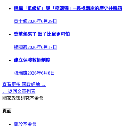
解構「低級紅」與「極端獨」─尋找兩岸的歷史共鳴箱
黃士修
2026年6月29日
登革熱來了 蚊子比鼠更可怕
魏國彥
2026年6月17日
建立保障教師制度
張瑞雄
2026年6月8日
查看更多
國政評論
→
← 返回文章列表
國家政策研究基金會
頁面
關於基金會