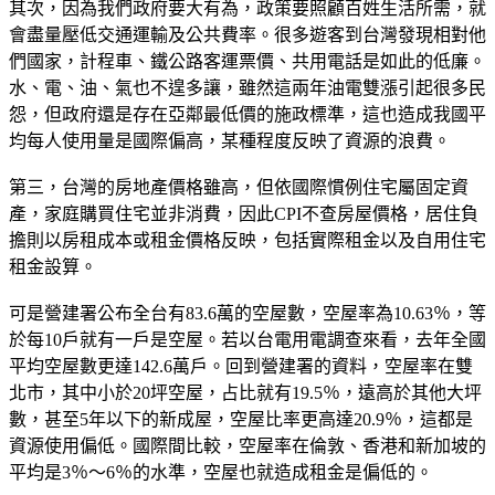
其次，因為我們政府要大有為，政策要照顧百姓生活所需，就
會盡量壓低交通運輸及公共費率。很多遊客到台灣發現相對他
們國家，計程車、鐵公路客運票價、共用電話是如此的低廉。
水、電、油、氣也不遑多讓，雖然這兩年油電雙漲引起很多民
怨，但政府還是存在亞鄰最低價的施政標準，這也造成我國平
均每人使用量是國際偏高，某種程度反映了資源的浪費。
第三，台灣的房地產價格雖高，但依國際慣例住宅屬固定資
產，家庭購買住宅並非消費，因此CPI不查房屋價格，居住負
擔則以房租成本或租金價格反映，包括實際租金以及自用住宅
租金設算。
可是營建署公布全台有83.6萬的空屋數，空屋率為10.63％，等
於每10戶就有一戶是空屋。若以台電用電調查來看，去年全國
平均空屋數更達142.6萬戶。回到營建署的資料，空屋率在雙
北市，其中小於20坪空屋，占比就有19.5％，遠高於其他大坪
數，甚至5年以下的新成屋，空屋比率更高達20.9％，這都是
資源使用偏低。國際間比較，空屋率在倫敦、香港和新加坡的
平均是3％～6％的水準，空屋也就造成租金是偏低的。