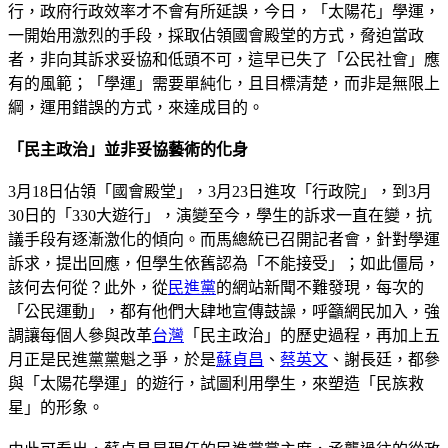
行，政府行政效率才不會有所延誤，今日，「太陽花」學運，
一開始用激烈的手段，採取佔領國會殿堂的方式，脅迫當政
者，非向其訴求妥協和低頭不可，這早已失了「公民社會」應
有的風範；「學運」需要單純化，且目標清楚，而非是無限上
綱，運用錯誤的方式，來達成目的。
「民主政治」並非妥協藝術的化身
3月18日佔領「國會殿堂」，3月23日進攻「行政院」，到3月
30日的「330大遊行」，演變至今，學生的訴求一直在變，抗
議手段有逐漸激化的傾向。而馬總統已召開記者會，針對學運
訴求，提出回應，但學生依舊認為「不能接受」；如此僵局，
該何去何從？此外，從
民進黨
的網站新聞不難發現，每次的
「公民運動」，都有他們大肆地宣傳鼓譟，呼籲網民加入，強
調讓每個人參與改革
台灣
「民主政治」的歷史過程，再加上五
月正是民進黨黨魁之爭，於是
蘇貞昌
、
蔡英文
、謝長廷，都參
與「太陽花學運」的遊行，試圖利用學生，來塑造「民族救
星」的形象。