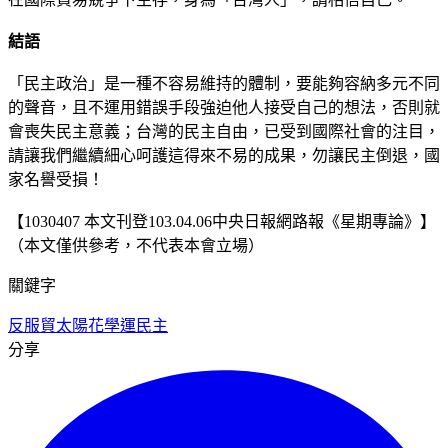
結語
「民主政治」是一種不容易維持的體制，要能夠容納多元不同
的聲音，且不運用錯誤手段強迫他人接受自己的想法，否則就
會喪失民主意義；台灣的民主自由，已受到國際社會的注目，
請讓我們繼續細心呵護這得來不易的成果，勿讓民主倒退，國
家名譽受損！
【1030407 本文刊登103.04.06中央日報網路報《星期專論》】
（本文僅供參考，不代表本會立場）
關鍵字
反服貿
太陽花學運
民主
分享