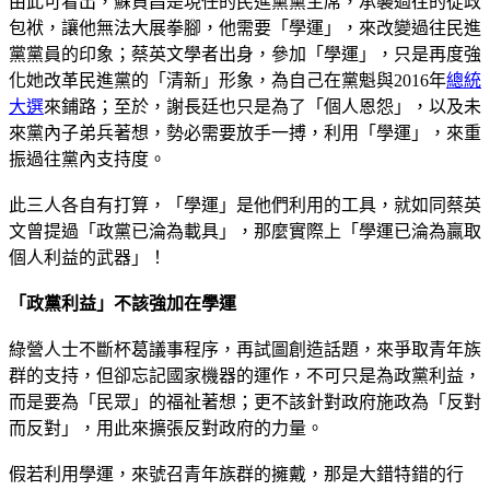
由此可看出，蘇貞昌是現任的民進黨黨主席，承襲過往的從政
包袱，讓他無法大展拳腳，他需要「學運」，來改變過往民進
黨黨員的印象；蔡英文學者出身，參加「學運」，只是再度強
化她改革民進黨的「清新」形象，為自己在黨魁與2016年
總統
大選
來鋪路；至於，謝長廷也只是為了「個人恩怨」，以及未
來黨內子弟兵著想，勢必需要放手一搏，利用「學運」，來重
振過往黨內支持度。
此三人各自有打算，「學運」是他們利用的工具，就如同蔡英
文曾提過「政黨已淪為載具」，那麼實際上「學運已淪為贏取
個人利益的武器」！
「政黨利益」不該強加在學運
綠營人士不斷杯葛議事程序，再試圖創造話題，來爭取青年族
群的支持，但卻忘記國家機器的運作，不可只是為政黨利益，
而是要為「民眾」的福祉著想；更不該針對政府施政為「反對
而反對」，用此來擴張反對政府的力量。
假若利用學運，來號召青年族群的擁戴，那是大錯特錯的行