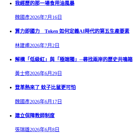
我經歷的那一場食用油風暴
魏國彥
2026年7月16日
算力即國力 Token 如何定義AI時代的第五生產要素
林建甫
2026年7月2日
解構「低級紅」與「極端獨」─尋找兩岸的歷史共鳴箱
黃士修
2026年6月29日
登革熱來了 蚊子比鼠更可怕
魏國彥
2026年6月17日
建立保障教師制度
張瑞雄
2026年6月8日