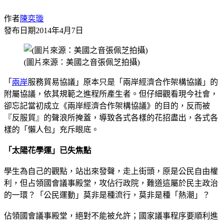
作者
陳奕璇
發布日期
2014年4月7日
(圖片來源：美國之音張佩芝拍攝)
「
兩岸
服務貿易協議」原本只是「兩岸經濟合作架構協議」的
附屬協議，依其規範之進程所產生者。但仔細觀看現今社會，
卻忘記當初成立《兩岸經濟合作架構協議》的目的，反而被
『反服貿』的聲浪所掩蓋，導致各式各樣的花招盡出，各式各
樣的「懶人包」充斥眼底。
「太陽花學運」已失焦點
學生為自己的觀點，站出來發聲，走上街頭，原是公民自由權
利，但占領國會議事殿堂，攻佔行政院，難道這屬於民主政治
的一環？「公民運動」莫非是種流行，莫非是種「熱潮」？
佔領國會議事殿堂，絕對不能被允許；國家議事程序要順利進