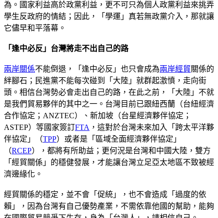
為。國家利益高於政黨利益，更不可只為個人政黨利益來挑弄
學生反政府的情結；因此，「學運」真若無政黨介入，那就讓
它儘早和平落幕。
「逢中必反」台灣將走不出自己的路
兩岸關係
不能倒退，「逢中必反」也只會成為
兩岸經貿
關係的
絆腳石；民進黨不能每次碰到「大陸」就群起激憤，走向街
頭。相信台灣勢必會走出自己的路，在此之前，「大陸」不就
是我們貿易夥伴的其中之一。台灣目前已跟紐西蘭（台紐經濟
合作協定；ANZTEC）、新加坡（台星經濟夥伴協定；
ASTEP）等國家簽訂
FTA
，這對於台灣未來加入「跨太平洋夥
伴協定」（
TPP
）或者是「區域全面經濟夥伴協定」
（
RCEP
），都將有所助益；更何況是台灣和中國大陸，雙方
「經貿關係」的穩健發展，才能讓台灣立足亞太地區不致被經
濟邊緣化。
經貿關係的穩定，並不會「促統」，也不會造成「過度的依
賴」，因為台灣有自己優勢產業，不需依靠他國的幫助，能夠
在國際貿易競爭下生存，身為「台灣人」，請相信自己。