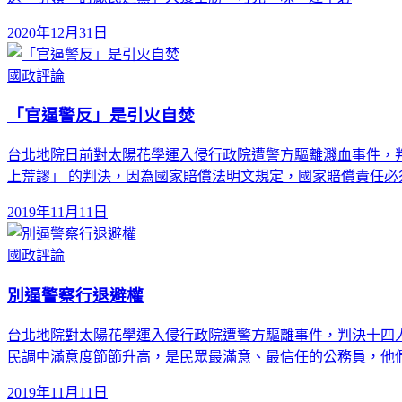
2020年12月31日
國政評論
「官逼警反」是引火自焚
台北地院日前對太陽花學運入侵行政院遭警方驅離濺血事件，
上荒謬」 的判決，因為國家賠償法明文規定，國家賠償責任必
2019年11月11日
國政評論
別逼警察行退避權
台北地院對太陽花學運入侵行政院遭警方驅離事件，判決十四
民調中滿意度節節升高，是民眾最滿意、最信任的公務員，他
2019年11月11日