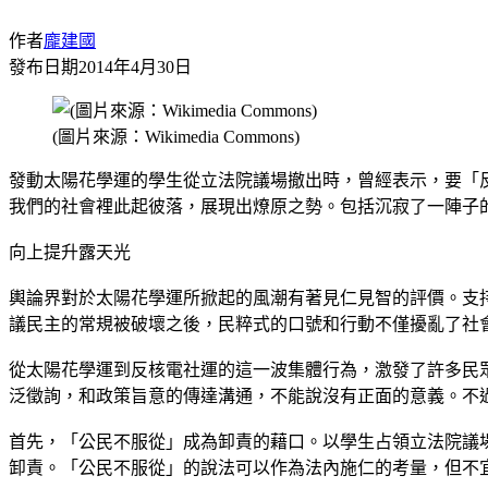
作者
龐建國
發布日期
2014年4月30日
(圖片來源：Wikimedia Commons)
發動太陽花學運的學生從立法院議場撤出時，曾經表示，要「
我們的社會裡此起彼落，展現出燎原之勢。包括沉寂了一陣子
向上提升露天光
輿論界對於太陽花學運所掀起的風潮有著見仁見智的評價。支
議民主的常規被破壞之後，民粹式的口號和行動不僅擾亂了社
從太陽花學運到反核電社運的這一波集體行為，激發了許多民
泛徵詢，和政策旨意的傳達溝通，不能說沒有正面的意義。不
首先，「公民不服從」成為卸責的藉口。以學生占領立法院議
卸責。「公民不服從」的說法可以作為法內施仁的考量，但不