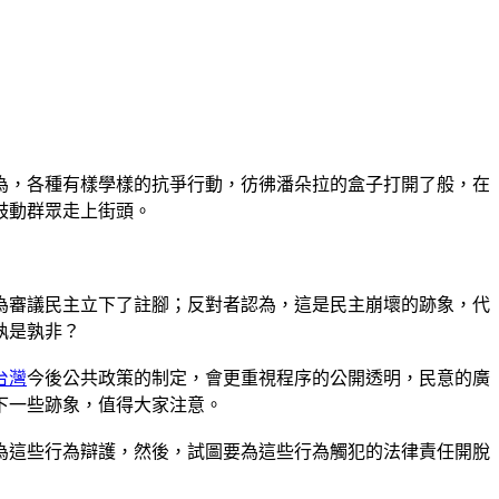
為，各種有樣學樣的抗爭行動，彷彿潘朵拉的盒子打開了般，在
鼓動群眾走上街頭。
為審議民主立下了註腳；反對者認為，這是民主崩壞的跡象，代
孰是孰非？
台灣
今後公共政策的制定，會更重視程序的公開透明，民意的廣
下一些跡象，值得大家注意。
為這些行為辯護，然後，試圖要為這些行為觸犯的法律責任開脫