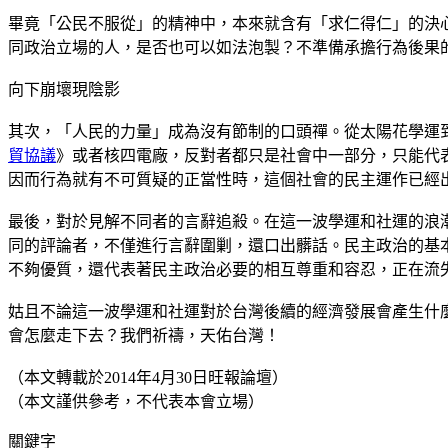
畢竟「公民不服從」的精神中，本來就含有「求仁得仁」的決
同政治立場的人，是否也可以如法泡製？不準備承擔行為後果
向下崩壞現陰影
其次，「人民的力量」成為沒有節制的口頭禪。從太陽花學運
貿協議
》或者核四電廠，反對者都只是社會中一部分，只能代
因而行為就有不可質疑的正當性時，這個社會的民主運作已經
最後，對於見解不同者的言辭追殺。在這一波學運和社運的浪
同的評論者，不僅進行言辭圍剿，還口出髒話。民主政治的基
不夠優質，還代表著民主政治必要的相互尊重和容忍，正在流
姑且不論這一波學運和社運對於台灣後續的經濟發展會產生什
會怎麼走下去？我們祈禱，天佑台灣！
（本文轉載於2014年4月30日旺報論壇）
（本文謹供參考，不代表本會立場）
關鍵字