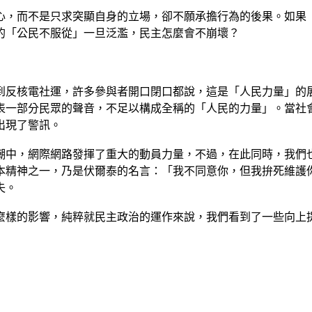
心，而不是只求突顯自身的立場，卻不願承擔行為的後果。如果
的「公民不服從」一旦泛濫，民主怎麼會不崩壞？
到反核電社運，許多參與者開口閉口都說，這是「人民力量」的
表一部分民眾的聲音，不足以構成全稱的「人民的力量」。當社
出現了警訊。
潮中，網際網路發揮了重大的動員力量，不過，在此同時，我們
本精神之一，乃是伏爾泰的名言：「我不同意你，但我拚死維護
失。
麼樣的影響，純粹就民主政治的運作來說，我們看到了一些向上