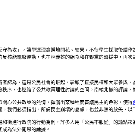
反守為攻」，讓學運理念遍地開花。結果，不待學生採取後續作
的反核能電廠運動，也在林義雄的絕食和在野黨的聲援中，再次
持者認為，這是公民社會的崛起，彰顯了直接民權和大眾參與，
會秩序，也壓縮了公共政策理性討論的空間。南轅北轍的評論，
眾關心公共政策的熱情，揮灑出某種程度審議民主的色彩，使得
過，我們必須指出，所謂民主崩壞的憂慮，也並非無的放矢，以
場和衝進行政院的行動為例，許多人用「公民不服從」的論點來
宜成為法外開恩的論據。