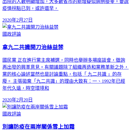
出院的人數明顯增加，大多數省市的新增疑似病例掛零。要說
疫情拐點已到，或許還早，
2020年2月27日
國政評論
拿九二共識開刀治絲益棼
國民黨 正在進行黨主席補選，同時也舉辦多場座談會，徵詢
再出發的興革意見。有關議題除了組織再造和黨務革新之外，
黨的核心論述當然也是討論重點，包括「 九二共識 」的存
廢。 主張拋棄「九二共識」的理由大致有：一、1992年已經
年代久遠，時空環境和
2020年2月20日
國政評論
別讓防疫在兩岸關係雪上加霜