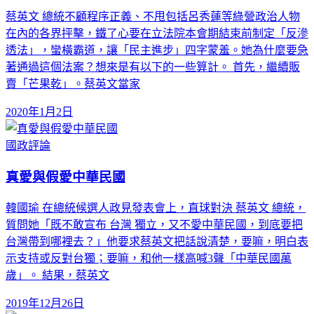
蔡英文 總統不顧程序正義、不甩包括呂秀蓮等綠營政治人物
在內的各界抨擊，鐵了心要在立法院本會期結束前制定「反滲
透法」，蠻橫霸道，讓「民主進步」四字蒙羞。她為什麼要急
著通過這個法案？想來是有以下的一些算計。 首先，繼續販
賣「芒果乾」。蔡英文當家
2020年1月2日
國政評論
真愛與假愛中華民國
韓國瑜 在總統候選人政見發表會上，直球對決 蔡英文 總統，
質問她「既不敢宣布 台灣 獨立，又不愛中華民國，到底要把
台灣帶到哪裡去？」他要求蔡英文把話說清楚，要嘛，明白表
示支持或反對台獨；要嘛，和他一樣高喊3聲「中華民國萬
歲」。 結果，蔡英文
2019年12月26日