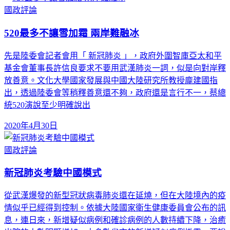
國政評論
520最多不讓雪加霜 兩岸難融冰
先是陸委會記者會用「 新冠肺炎 」，政府外圍智庫亞太和平
基金會董事長許信良要求不要用武漢肺炎一詞，似是向對岸釋
放善意。文化大學國家發展與中國大陸研究所教授龐建國指
出，透過陸委會等稍釋善意還不夠，政府還是言行不一，蔡總
統520演說至少明確說出
2020年4月30日
國政評論
新冠肺炎考驗中國模式
從武漢爆發的新型冠狀病毒肺炎還在延燒，但在大陸境內的疫
情似乎已經得到控制。依據大陸國家衛生健康委員會公布的訊
息，連日來，新增疑似病例和確診病例的人數持續下降，治癒