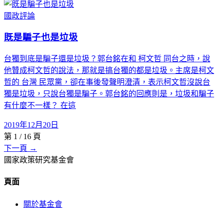
國政評論
既是騙子也是垃圾
台獨到底是騙子還是垃圾？郭台銘在和 柯文哲 同台之時，說
他贊成柯文哲的說法，那就是搞台獨的都是垃圾。主席是柯文
哲的 台灣 民眾黨，卻在事後發聲明澄清，表示柯文哲沒說台
獨是垃圾，只說台獨是騙子。郭台銘的回應則是，垃圾和騙子
有什麼不一樣？ 在這
2019年12月20日
第
1
/
16
頁
下一頁 →
國家政策研究基金會
頁面
關於基金會