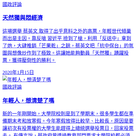
國政評論
天然獨與悶經濟
這場選舉 蔡英文 取得了出乎意料之外的高票，年輕世代傾巢
而出是主因。靠反嗆 習近平 撿到了槍，利用「反送中」拿到
了炮，大肆推銷「芒果乾」之餘，蔡英文把「抗中保台」的氛
圍與想像炒作到了極致。這讓她能夠動員「天然獨」踴躍投
票，獲得壓倒性的勝利。
2020年1月15日
國政評論
年輕人，想清楚了嗎
新的一年剛開始，大學院校則是到了學期末，很多學生都在準
備期末考和放寒假。今年寒假放得比較早、比較長，原因是要
讓初次有投票權的大學生能趕得上總統選舉投票日，回家投票
去。 有傳言說，蔡政府曾透過教育部門要求大學院校都必須