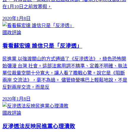
在1月10日之前放寒假，
2020年1月8日
國政評論
看看蘇宏達 誰信只是「反滲透」
民進黨 以強渡關山的方式通過了《反滲透法》，綠色恐怖開
始彌漫 台灣 社會。這部法案用詞不精準、定義不明確、執法
單位裁量空間十分寬大，讓人看了膽戰心驚。說它是《阻斷
兩岸 交流法》，毫不為過。 儘管綠營嘴巴上輕鬆地說，不是
反對兩岸交流，而是反
2020年1月8日
國政評論
反滲透法反映民進黨心理潰敗