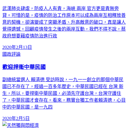
武漢肺炎肆虐，防疫人人有責，海峽 兩岸 官方更是責無旁
貸。可惜的是，疫情的防治工作原本可以成為兩岸互相釋放善
意的契機，卻演變成了突顯矛盾、升高敵意的破口，真是讓人
覺得遺憾。回顧疫情發生之後的兩岸互動，我們不得不說，蔡
政府想要藉疫情防治進行政
2020年2月13日
國政評論
歡迎捍衛中華民國
副總統當選人 賴清德 受訪時說，一九一一創立的那個中華民
國已不存在了，經過一百多年歷史，中華民國已經在 台灣 新
生，所以，要捍衛中華民國，必須先守護台灣，台灣守護住
了，中華民國才會存在。看來，務實台獨工作者賴清德，心目
中的中華民國，是一九四
2020年2月5日