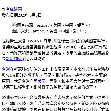
作者
龐建國
發布日期
2020年5月6日
(圖片來源：pixabay，美國、中國、競爭。)
世界衛生大會（WHA）每年5月在瑞士日內瓦的萬國宮舉行，
會議的重點包括審議世界衛生組織（WHO）祕書長的工作報
告、預算案和接納新會員國等議題。今年的重頭戲當然應該會
是
新冠肺炎
疫情及其防治。
台灣
在新冠肺炎防治的工作上表現優異，本來可以作為台灣參
與WHA很好的訴求點，但是，目前看來，機會不大。主要的
原因，就是台灣向著
美國
一面倒，和中國大陸與世衛對著幹，
炒高了民粹聲浪，卻降低了受邀參加世衛大會的機率。
疫情發生以來，台灣幾乎沒有向大陸表示過任何善意，從禁止
口罩輸出大陸、延宕滯留武漢台胞返台時程、質疑大陸發布的
疫情統計數據，到現在還是口口聲聲地把新冠肺炎稱為「武漢