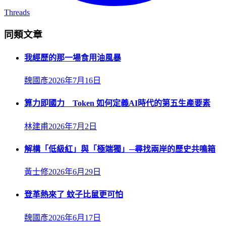
Threads
同類文章
我經歷的那一場食用油風暴
魏國彥
2026年7月16日
算力即國力 Token 如何定義AI時代的第五生產要素
林建甫
2026年7月2日
解構「低級紅」與「極端獨」─尋找兩岸的歷史共鳴箱
黃士修
2026年6月29日
登革熱來了 蚊子比鼠更可怕
魏國彥
2026年6月17日