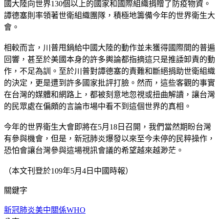
國大陸向世界130個以上的國家和國際組織捐贈了防疫物資。
譚德塞則率領著世衛組織團隊，積極地籌備今年的世界衛生大
會。
相較而言，川普甩鍋給中國大陸的動作並未獲得國際間的普遍
回響，甚至於美國本身的許多輿論都指摘這只是推諉卸責的動
作，不足為訓。至於川普對譚德塞的責難和斷絕捐助世衛組織
的決定，更是遭到許多國家批評打臉。然而，這些客觀的事實
在台灣的媒體和網路上，都被刻意地忽視或扭曲解讀，讓台灣
的民眾處在偏頗的言論市場中看不到這個世界的真相。
今年的世界衛生大會即將在5月18日召開，我們當然期盼台灣
有參與機會，但是，新冠肺炎爆發以來至今未停的民粹操作，
恐怕會讓台灣參與這場視訊會議的希望越來越渺茫。
（本文刊登於109年5月4日中國時報）
關鍵字
新冠肺炎
美中關係
WHO