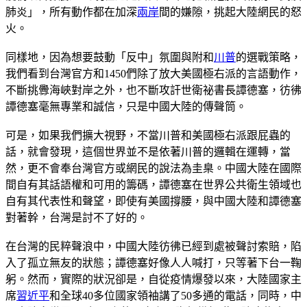
肺炎」，所有動作都在加深
兩岸
間的嫌隙，挑起大陸網民的怒
火。
同樣地，因為想要鼓動「反中」氛圍與附和
川普
的選戰策略，
我們看到台灣官方和1450們除了放大美國極右派的言語動作，
不斷挑釁海峽對岸之外，也不斷攻訐世衛祕書長譚德塞，彷彿
譚德塞毫無專業和誠信，只是中國大陸的傳聲筒。
可是，如果我們擴大視野，不當川普和美國極右派跟屁蟲的
話，就會發現，這個世界並不是依著川普的邏輯在運轉，當
然，更不會奉台灣官方或網民的說法為圭臬。中國大陸在國際
間自有其話語權和可用的籌碼，譚德塞在世界公共衛生領域也
自有其代表性和聲望，即使有美國撐腰，與中國大陸和譚德塞
對著幹，台灣是討不了好的。
在台灣的民粹聲浪中，中國大陸彷彿已經到處被聲討索賠，陷
入了孤立無友的狀態；譚德塞好像人人喊打，只等著下台一鞠
躬。然而，實際的狀況卻是，自從疫情爆發以來，大陸國家主
席
習近平
和全球40多位國家領袖講了50多通的電話，同時，中