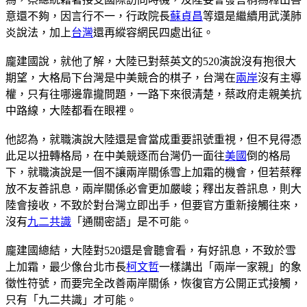
意還不夠，因言行不一，行政院長
蘇貞昌
等還是繼續用武漢肺
炎說法，加上
台灣
還再縱容網民四處出征。
龐建國說，就他了解，大陸已對蔡英文的520演說沒有抱很大
期望，大格局下台灣是中美競合的棋子，台灣在
兩岸
沒有主導
權，只有往哪邊靠攏問題，一路下來很清楚，蔡政府走親美抗
中路線，大陸都看在眼裡。
他認為，就職演說大陸還是會當成重要訊號重視，但不見得憑
此足以扭轉格局，在中美競逐而台灣仍一面往
美國
倒的格局
下，就職演說是一個不讓兩岸關係雪上加霜的機會，但若蔡釋
放不友善訊息，兩岸關係必會更加嚴峻；釋出友善訊息，則大
陸會接收，不致於對台灣立即出手，但要官方重新接觸往來，
沒有
九二共識
「通關密語」是不可能。
龐建國總結，大陸對520還是會聽會看，有好訊息，不致於雪
上加霜，最少像台北市長
柯文哲
一樣講出「兩岸一家親」的象
徵性符號，而要完全改善兩岸關係，恢復官方公開正式接觸，
只有「九二共識」才可能。