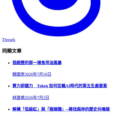
Threads
同類文章
我經歷的那一場食用油風暴
魏國彥
2026年7月16日
算力即國力 Token 如何定義AI時代的第五生產要素
林建甫
2026年7月2日
解構「低級紅」與「極端獨」─尋找兩岸的歷史共鳴箱