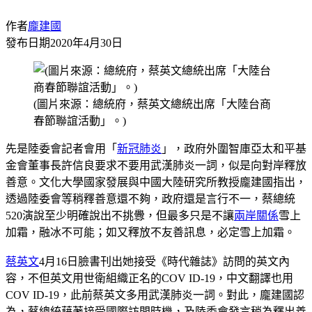
作者
龐建國
發布日期
2020年4月30日
(圖片來源：總統府，蔡英文總統出席「大陸台商
春節聯誼活動」。)
先是陸委會記者會用「
新冠肺炎
」，政府外圍智庫亞太和平基
金會董事長許信良要求不要用武漢肺炎一詞，似是向對岸釋放
善意。文化大學國家發展與中國大陸研究所教授龐建國指出，
透過陸委會等稍釋善意還不夠，政府還是言行不一，蔡總統
520演說至少明確說出不挑釁，但最多只是不讓
兩岸關係
雪上
加霜，融冰不可能；如又釋放不友善訊息，必定雪上加霜。
蔡英文
4月16日臉書刊出她接受《時代雜誌》訪問的英文內
容，不但英文用世衛組織正名的COV ID-19，中文翻譯也用
COV ID-19，此前蔡英文多用武漢肺炎一詞。對此，龐建國認
為，蔡總統藉著接受國際訪問時機，及陸委會發言稍為釋出善