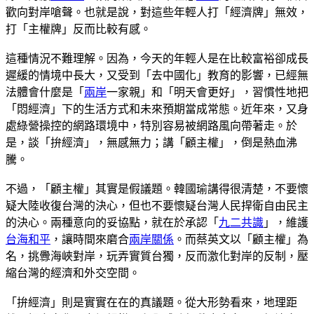
歡向對岸嗆聲。也就是說，對這些年輕人打「經濟牌」無效，
打「主權牌」反而比較有感。
這種情況不難理解。因為，今天的年輕人是在比較富裕卻成長
遲緩的情境中長大，又受到「去中國化」教育的影響，已經無
法體會什麼是「
兩岸
一家親」和「明天會更好」，習慣性地把
「悶經濟」下的生活方式和未來預期當成常態。近年來，又身
處綠營操控的網路環境中，特別容易被網路風向帶著走。於
是，談「拚經濟」，無感無力；講「顧主權」，倒是熱血沸
騰。
不過，「顧主權」其實是假議題。韓國瑜講得很清楚，不要懷
疑大陸收復台灣的決心，但也不要懷疑台灣人民捍衛自由民主
的決心。兩種意向的妥協點，就在於承認「
九二共識
」，維護
台海和平
，讓時間來磨合
兩岸關係
。而蔡英文以「顧主權」為
名，挑釁海峽對岸，玩弄實質台獨，反而激化對岸的反制，壓
縮台灣的經濟和外交空間。
「拚經濟」則是實實在在的真議題。從大形勢看來，地理距