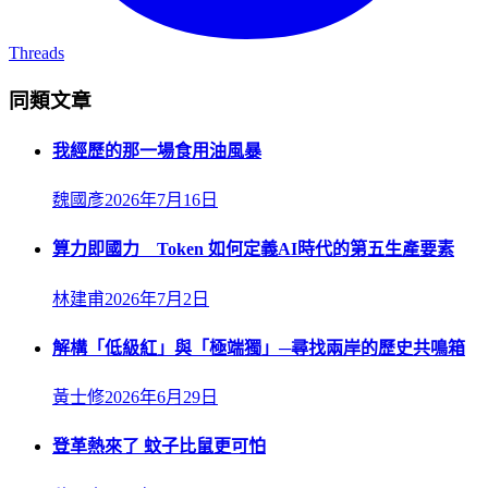
Threads
同類文章
我經歷的那一場食用油風暴
魏國彥
2026年7月16日
算力即國力 Token 如何定義AI時代的第五生產要素
林建甫
2026年7月2日
解構「低級紅」與「極端獨」─尋找兩岸的歷史共鳴箱
黃士修
2026年6月29日
登革熱來了 蚊子比鼠更可怕