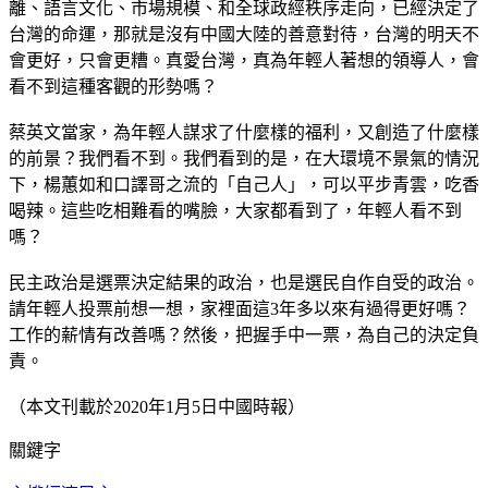
離、語言文化、市場規模、和全球政經秩序走向，已經決定了
台灣的命運，那就是沒有中國大陸的善意對待，台灣的明天不
會更好，只會更糟。真愛台灣，真為年輕人著想的領導人，會
看不到這種客觀的形勢嗎？
蔡英文當家，為年輕人謀求了什麼樣的福利，又創造了什麼樣
的前景？我們看不到。我們看到的是，在大環境不景氣的情況
下，楊蕙如和口譯哥之流的「自己人」，可以平步青雲，吃香
喝辣。這些吃相難看的嘴臉，大家都看到了，年輕人看不到
嗎？
民主政治是選票決定結果的政治，也是選民自作自受的政治。
請年輕人投票前想一想，家裡面這3年多以來有過得更好嗎？
工作的薪情有改善嗎？然後，把握手中一票，為自己的決定負
責。
（本文刊載於2020年1月5日中國時報）
關鍵字