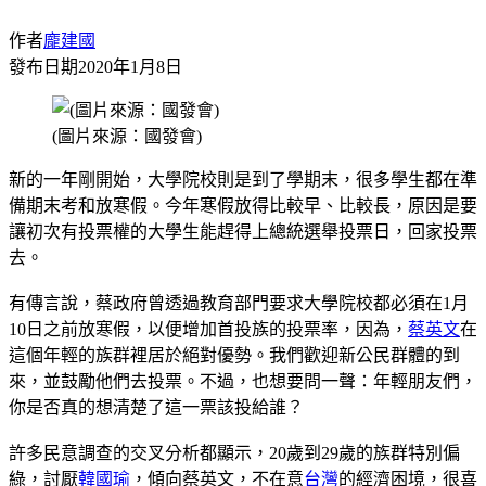
作者
龐建國
發布日期
2020年1月8日
(圖片來源：國發會)
新的一年剛開始，大學院校則是到了學期末，很多學生都在準
備期末考和放寒假。今年寒假放得比較早、比較長，原因是要
讓初次有投票權的大學生能趕得上總統選舉投票日，回家投票
去。
有傳言說，蔡政府曾透過教育部門要求大學院校都必須在1月
10日之前放寒假，以便增加首投族的投票率，因為，
蔡英文
在
這個年輕的族群裡居於絕對優勢。我們歡迎新公民群體的到
來，並鼓勵他們去投票。不過，也想要問一聲：年輕朋友們，
你是否真的想清楚了這一票該投給誰？
許多民意調查的交叉分析都顯示，20歲到29歲的族群特別偏
綠，討厭
韓國瑜
，傾向蔡英文，不在意
台灣
的經濟困境，很喜