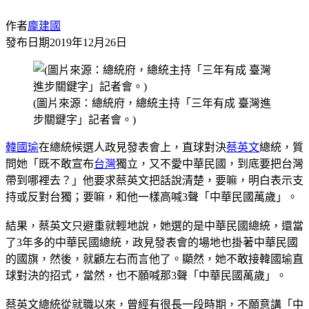
作者
龐建國
發布日期
2019年12月26日
(圖片來源：總統府，總統主持「三年有成 臺灣進
步關鍵字」記者會。)
韓國瑜
在總統候選人政見發表會上，直球對決
蔡英文
總統，質
問她「既不敢宣布
台灣
獨立，又不愛中華民國，到底要把台灣
帶到哪裡去？」他要求蔡英文把話說清楚，要嘛，明白表示支
持或反對台獨；要嘛，和他一樣高喊3聲「中華民國萬歲」。
結果，蔡英文只避重就輕地說，她選的是中華民國總統，還當
了3年多的中華民國總統，政見發表會的場地也掛著中華民國
的國旗，然後，就顧左右而言他了。顯然，她不敢接韓國瑜直
球對決的招式，當然，也不願喊那3聲「中華民國萬歲」。
蔡英文總統從就職以來，曾經有很長一段時期，不願意講「中