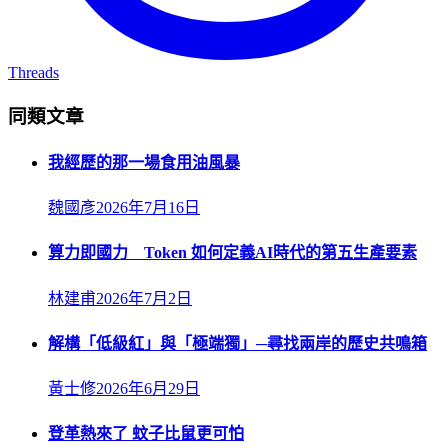
Threads
同類文章
我經歷的那一場食用油風暴
魏國彥
2026年7月16日
算力即國力 Token 如何定義AI時代的第五生產要素
林建甫
2026年7月2日
解構「低級紅」與「極端獨」─尋找兩岸的歷史共鳴箱
黃士修
2026年6月29日
登革熱來了 蚊子比鼠更可怕