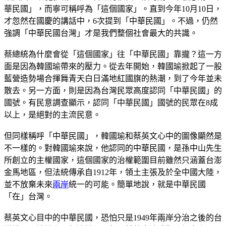
華民國」，而寧可稱呼為「這個國家」。直到今年10月10日，
才忽然在國慶的講話中，6次提到「中華民國」。不過，仍然
強調「中華民國台灣」才是我們整個社會最大的共識。
蔡總統為什麼會從「這個國家」往「中華民國」靠攏？這一方
面是因為韓國瑜帶來的壓力。從去年開始，韓國瑜掀起了一股
藍營造勢場合揮舞青天白日滿地紅國旗的熱潮，到了今年並未
散去。另一方面，則是因為台灣民眾高度認同「中華民國」的
國號。有民意調查顯示，認同「中華民國」國號的民眾在8成
以上，是絕對的主流民意。
但同樣稱呼「中華民國」，韓國瑜和蔡英文心中的圖像顯然是
不一樣的。對韓國瑜來說，他認同的中華民國，是孫中山先生
所創立的主權國家，這個國家的治權範圍目前雖然只涵蓋台澎
金馬地區，但法統傳承自1912年，領土主張及於全中國大陸，
並不放棄未來
兩岸
統一的可能。簡單地說，就是中華民國
「在」台灣。
蔡英文心目中的中華民國，恐怕只是1949年兩岸分治之後的台