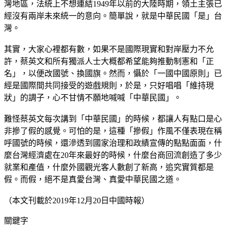
灣地區，法統上不想連結1949年以前的大陸時期，領土主張已
經沒有兩岸未來統一的意向。簡單說，就是中華民國「是」台
灣。
其實，大家心裡都有數，如果不是國際現實和對岸壓力不允
許，蔡英文和所有獨派人士大概都希望能夠推動制憲和「正
名」，以便改國號、換國旗。然而，懾於「一國中國原則」已
經是國際間共同接受的遊戲規則，於是，只好唱唱「維持現
狀」的調子，心不甘情不願地喊喊「中華民國」。
難怪蔡英文每次講到「中華民國」的時候，都讓人有點口是心
非摻了假的感覺。可怕的是，這種「摻假」作風不僅表現在稱
呼國號的時候，還滲透到國家治理和政績宣傳的點點面面，什
麼台灣經濟處在20年來最好的時候，什麼台商回流創造了多少
就業和產值，什麼外國觀光客人數創了新高，追究實質都是
假。而假，絕不是真愛台灣、真愛中華民國之道。
（本文刊載於2019年12月20日中國時報）
關鍵字