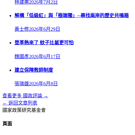
林建甫
2026年7月2日
解構「低級紅」與「極端獨」─尋找兩岸的歷史共鳴箱
黃士修
2026年6月29日
登革熱來了 蚊子比鼠更可怕
魏國彥
2026年6月17日
建立保障教師制度
張瑞雄
2026年6月8日
查看更多
國政評論
→
← 返回文章列表
國家政策研究基金會
頁面