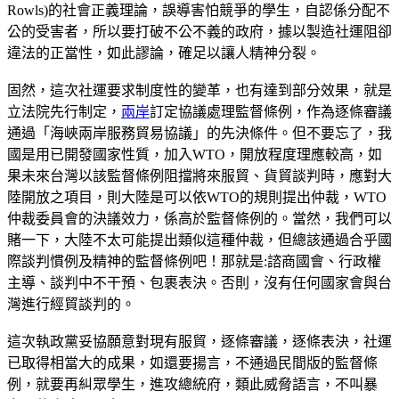
Rowls)的社會正義理論，誤導害怕競爭的學生，自認係分配不
公的受害者，所以要打破不公不義的政府，據以製造社運阻卻
違法的正當性，如此謬論，確足以讓人精神分裂。
固然，這次社運要求制度性的變革，也有達到部分效果，就是
立法院先行制定，
兩岸
訂定協議處理監督條例，作為逐條審議
通過「海峽兩岸服務貿易協議」的先決條件。但不要忘了，我
國是用已開發國家性質，加入WTO，開放程度理應較高，如
果未來台灣以該監督條例阻擋將來服貿、貨貿談判時，應對大
陸開放之項目，則大陸是可以依WTO的規則提出仲裁，WTO
仲裁委員會的決議效力，係高於監督條例的。當然，我們可以
賭一下，大陸不太可能提出類似這種仲裁，但總該通過合乎國
際談判慣例及精神的監督條例吧！那就是:諮商國會、行政權
主導、談判中不干預、包裹表決。否則，沒有任何國家會與台
灣進行經貿談判的。
這次執政黨妥協願意對現有服貿，逐條審議，逐條表決，社運
已取得相當大的成果，如還要揚言，不通過民間版的監督條
例，就要再糾眾學生，進攻總統府，類此威脅語言，不叫暴