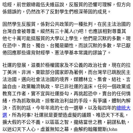
唸經，前世銀總裁伍夫維茲說，反服貿的恐懼可理解，但方向
係錯誤的，仍然改不了反對學生們根深蒂固的成見。
固然學生反服貿，係對公共政策的一種批判，在民主法治國的
台灣自會被尊重。縱然有三十萬人(?)吧！也應該相對尊重其
他七十萬可能挺服貿的大學以上學生，他們是沉默的多數。現
在恐中、賣台、獨台、台獨是顯性，而該沉默的多數，早已厭
倦回應那些違背財經學、憲法學基本常識的謬論了。
社運的發展，滋養於極權國家及不公義的政治社會，現在的拉
丁美洲、非洲、東歐部分國家即為著例，而台灣早已跳脫民主
法治國，邁向社會法治國的境界，媒體林立、集會、結社、言
論自由，政黨輪流執政、早已非社運的溫床。任何一個政黨或
教育工作者，實不宜與社運掛勾，再挑起恐中，賣台的任何情
緒，作為抓取執政，掠奪政治利益的手段。有爭議，體制內解
決，否則的話，今年年底的七合一選舉，以及每四年的
總統大
選
，所為何事? 社運就是要塑造虛擬的議題、唯恐天下不亂，
擴大假的不公不義，以區區之智，攏絡當世之務，嗣謀私軌，
以迷幻天下人心，虛蓋無知之幕，曲解約翰羅爾斯(John