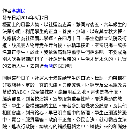
作者
李訓民
發布日期
2014年5月7日
檯面上的風雲人物，以社運為志業，夥同背後五、六年級生的
決策小組，利用學生的正直、善良、無知，以遂其春秋大夢。
故應稱之為社運而非學運。在四月十日，學生撤離立法院及街
道，該風雲人物等竟在舞台後，被轎車接走，空留現場一萬多
名真正學生，於此，我依舊高聲呼籲學生們醒來吧，不要成為
別人吃香喝辣的棋子，社運是暫時的，生活才是永久的，扎實
的去過人生，去創造
台灣
的GDP吧！
回顧這些日子，社運人士灌輸給學生的口號、標語，均架構在
非我族類、定於一尊的思維。只能感慨，財經學及公民憲政最
基礎的ABC，完全被抹煞，毫無用武之地。這也是為什麼，
經濟部長，到各校演講，宣導服貿重要性時，屢遭帶頭的教
授、學生，蠻橫鼓譟的主因。筆者參加過幾次公聽會，及其他
相關會議，刻骨銘心，早已明白個中的道理，學生正瀰漫於恐
中、賣台、服貿黑箱、政府不正義、公民自決，就可霸占立法
院，進攻行政院、總統府的錯誤邏輯之中。縱使外來的和尚好