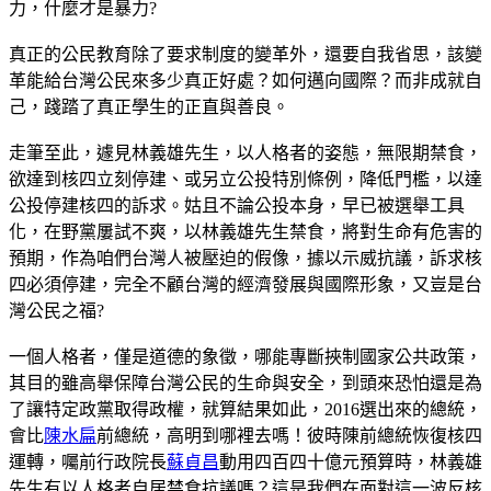
力，什麼才是暴力?
真正的公民教育除了要求制度的變革外，還要自我省思，該變
革能給台灣公民來多少真正好處？如何邁向國際？而非成就自
己，踐踏了真正學生的正直與善良。
走筆至此，遽見林義雄先生，以人格者的姿態，無限期禁食，
欲達到核四立刻停建、或另立公投特別條例，降低門檻，以達
公投停建核四的訴求。姑且不論公投本身，早已被選舉工具
化，在野黨屢試不爽，以林義雄先生禁食，將對生命有危害的
預期，作為咱們台灣人被壓迫的假像，據以示威抗議，訴求核
四必須停建，完全不顧台灣的經濟發展與國際形象，又豈是台
灣公民之福?
一個人格者，僅是道德的象徵，哪能專斷挾制國家公共政策，
其目的雖高舉保障台灣公民的生命與安全，到頭來恐怕還是為
了讓特定政黨取得政權，就算結果如此，2016選出來的總統，
會比
陳水扁
前總統，高明到哪裡去嗎！彼時陳前總統恢復核四
運轉，囑前行政院長
蘇貞昌
動用四百四十億元預算時，林義雄
先生有以人格者自居禁食抗議嗎？這是我們在面對這一波反核