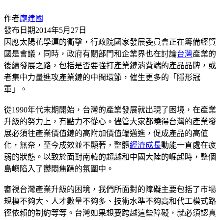
作者
龐建國
發布日期
2014年5月27日
因應太陽花學運的衝擊，行政院國家發展委員會正在籌備經貿
國是會議，同時，政府有關部門和企業界也在討論
台灣
產業的
後續發展之路，包括是否要強打產業鏈消費端的產品品牌，或
者集中力量進攻產業鏈的中間環節，催生更多的「隱形冠
軍」。
從1990年代末期開始，台灣的產業發展就出現了困境，在產業
升級的努力上，有點力不從心。儘管大家都曉得台灣的產業發
展必須往產業價值鏈的高附加價值端邁進，促成產品的高值
化，無奈，至今成效並不顯著，整體
經濟成長
動能一直處在疲
弱的狀態。以致於面對南韓的超越和中國大陸的崛起時，整個
島嶼陷入了鬱悶焦躁的氛圍中。
審視台灣產業升級的困境，我們所面對的障礙主要包括了市場
規模不夠大、人才數量不夠多、技術水準不夠高和代工模式路
徑依賴的制約等等。台灣如果想要跨越這些障礙，就必須認真