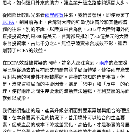
思考，如何運用外來的助力，讓產業升級之路能夠邁開大步。
從國際比較眼光來看
兩岸經貿
往來，我們會發現，即使簽署了
ECFA
，到目前為止，台灣對大陸的壁壘仍遠高於和其他經濟
體的往來。別的不說，以陸資來台為例，2012年大陸對海外的
直接投資大約是880億美元，台灣卻只批准了3.6億美元的大陸
來台投資案，占比千分之4。無怪乎陸資來台成效不彰，連帶
削弱了ECFA的效益。
在ECFA效益被質疑的同時，許多人都注意到，
兩岸
的產業發
展已經從過去的互補形式開始向競爭局面轉變，使得兩岸產業
互利共榮的可能性不斷被壓縮。這樣的認知的確是事實，但
是，造成這種局面的主要因素，還是「恐中」和「反中」的心
理，使得兩岸之間生產要素的流動無法通暢，互利雙贏的局面
就難以成形。
我們必須指出的是，產業升級必須面對要素稟賦與組合的硬道
理，在本身要素不足的情況下，善用境外可以結合的生產要
素，促成產品的成本下降或差異化、高值化，才是務實的發展
路徑。當台灣不敢或不願有效組合兩岸的生產要素時，大陸正